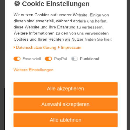
Wir nutzen Cookies auf unserer Website. Einige von
Wir nutzen Cookies auf unserer Website. Einige von
diesen sind essenziell, während andere uns helfen,
diesen sind essenziell, während andere uns helfen,
diese Website und Ihre Erfahrung zu verbessern.
diese Website und Ihre Erfahrung zu verbessern.
Weitere Informationen zu den von uns verwendeten
Weitere Informationen zu den von uns verwendeten
Cookies und Ihren Rechten als Nutzer finden Sie hier:
Cookies und Ihren Rechten als Nutzer finden Sie hier:
Daten­schutz­erklärung
Daten­schutz­erklärung
Impressum
Impressum
Essenziell
Essenziell
PayPal
PayPal
Funktional
Funktional
Weitere Einstellungen
Weitere Einstellungen
Alle akzeptieren
Alle akzeptieren
Auswahl akzeptieren
Auswahl akzeptieren
Alle ablehnen
Alle ablehnen