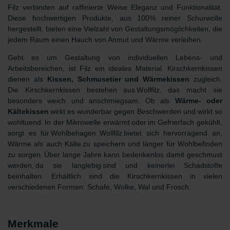
Filz verbinden auf raffinierte Weise Eleganz und Funktionalität.
Diese hochwertigen Produkte, aus 100% reiner Schurwolle
hergestellt, bieten eine Vielzahl von Gestaltungsmöglichkeiten, die
jedem Raum einen Hauch von Anmut und Wärme verleihen.
Geht es um
Gestaltung von individuellen Lebens- und
Arbeitsbereichen
, ist Filz ein ideales Material. Kirschkernkissen
dienen als
Kissen, Schmusetier und Wärmekissen
zugleich.
Die Kirschkernkissen bestehen aus Wollfilz, das macht sie
besonders weich und anschmiegsam. Ob als
Wärme- oder
Kältekissen
wirkt es wunderbar gegen Beschwerden und wirkt so
wohltuend. In der Mikrowelle erwärmt oder im Gefrierfach gekühlt,
sorgt es für Wohlbehagen. Wollfilz bietet sich hervorragend an,
Wärme als auch Kälte zu speichern und länger für Wohlbefinden
zu sorgen. Über lange Jahre kann bedenkenlos damit geschmust
werden, da sie langlebig sind und keinerlei Schadstoffe
beinhalten. Erhältlich sind die Kirschkernkissen in vielen
verschiedenen Formen: Schafe, Wolke, Wal und Frosch.
Merkmale