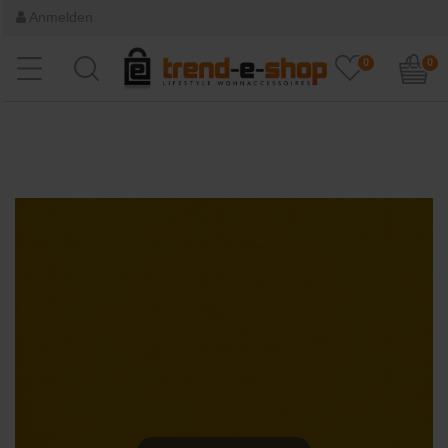
Anmelden
0
0