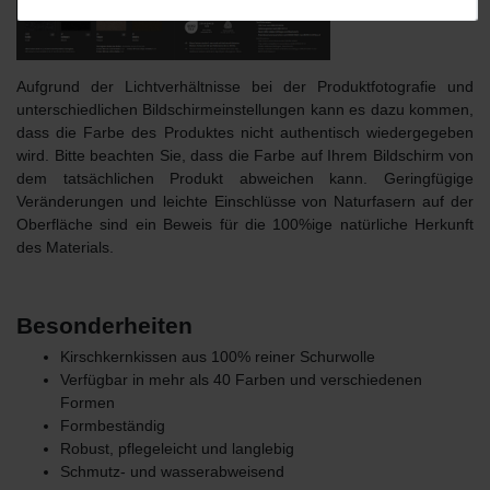
Aufgrund der Lichtverhältnisse bei der Produktfotografie und
unterschiedlichen Bildschirmeinstellungen kann es dazu kommen,
dass die Farbe des Produktes nicht authentisch wiedergegeben
wird. Bitte beachten Sie, dass die Farbe auf Ihrem Bildschirm von
dem tatsächlichen Produkt abweichen kann. Geringfügige
Veränderungen und leichte Einschlüsse von Naturfasern auf der
Oberfläche sind ein Beweis für die 100%ige natürliche Herkunft
des Materials.
Besonderheiten
Kirschkernkissen aus 100% reiner Schurwolle
Verfügbar in mehr als 40 Farben und verschiedenen
Formen
Formbeständig
Robust, pflegeleicht und langlebig
Schmutz- und wasserabweisend