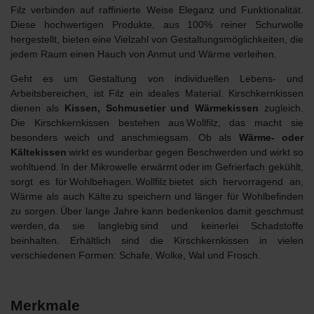
Filz verbinden auf raffinierte Weise Eleganz und Funktionalität.
Diese hochwertigen Produkte, aus 100% reiner Schurwolle
hergestellt, bieten eine Vielzahl von Gestaltungsmöglichkeiten, die
jedem Raum einen Hauch von Anmut und Wärme verleihen.
Geht es um
Gestaltung von individuellen Lebens- und
Arbeitsbereichen
, ist Filz ein ideales Material. Kirschkernkissen
dienen als
Kissen, Schmusetier und Wärmekissen
zugleich.
Die Kirschkernkissen bestehen aus Wollfilz, das macht sie
besonders weich und anschmiegsam. Ob als
Wärme- oder
Kältekissen
wirkt es wunderbar gegen Beschwerden und wirkt so
wohltuend. In der Mikrowelle erwärmt oder im Gefrierfach gekühlt,
sorgt es für Wohlbehagen. Wollfilz bietet sich hervorragend an,
Wärme als auch Kälte zu speichern und länger für Wohlbefinden
zu sorgen. Über lange Jahre kann bedenkenlos damit geschmust
werden, da sie langlebig sind und keinerlei Schadstoffe
beinhalten. Erhältlich sind die Kirschkernkissen in vielen
verschiedenen Formen: Schafe, Wolke, Wal und Frosch.
Merkmale