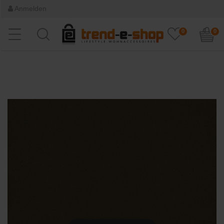
Anmelden
0
0