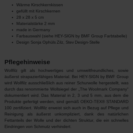
Wärme Kirschkernkissen
gefüllt mit Kirschkernen
28 x 28 x 5 cm
Materialstärke 2 mm
made in Germany
Farbauswahl (siehe HEY-SIGN by BMF Group Farbtabelle)
Design
Sonja Ophüls Zilz, Stev Design-Stelle
Pflegehinweise
Wollfilz gilt als hochwertiges und umweltfreundliches, sowie
äußerst strapazierfähiges Material. Bei HEY-SIGN by BWF Group
wird Wollfilz ausschließlich aus reiner Schurwolle hergestellt, was
durch das renommierte Wollsiegel der „The Woolmark Company“
dokumentiert wird. Das Material in 2, 3 und 5 mm, aus dem die
Produkte gefertigt werden, sind gemäß OEKO-TEX® STANDARD
100 zertifiziert. Wollfilz erweist sich auch in Bezug auf Pflege und
Reinigung als äußerst unkompliziert, dank des natürlichen
Fettanteils der Wolle und der dichten Struktur, die ein schnelles
Eindringen von Schmutz verhindert.