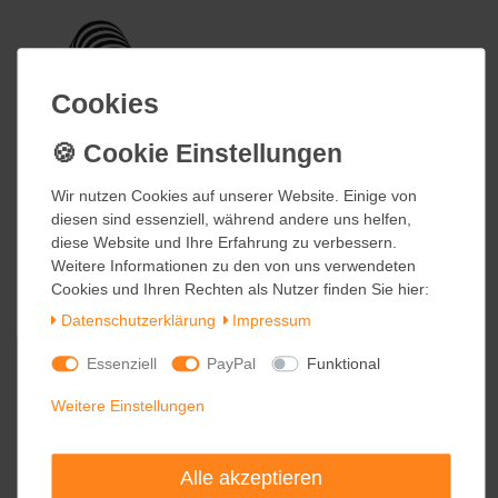
Cookies
Cookies
Wir nutzen Cookies auf unserer Website. Einige von
Wir nutzen Cookies auf unserer Website. Einige von
diesen sind essenziell, während andere uns helfen,
diesen sind essenziell, während andere uns helfen,
diese Website und Ihre Erfahrung zu verbessern.
diese Website und Ihre Erfahrung zu verbessern.
Weitere Informationen zu den von uns verwendeten
Weitere Informationen zu den von uns verwendeten
Cookies und Ihren Rechten als Nutzer finden Sie hier:
Cookies und Ihren Rechten als Nutzer finden Sie hier:
Daten­schutz­erklärung
Daten­schutz­erklärung
Impressum
Impressum
Essenziell
Essenziell
PayPal
PayPal
Funktional
Funktional
Weitere Einstellungen
Weitere Einstellungen
Alle akzeptieren
Alle akzeptieren