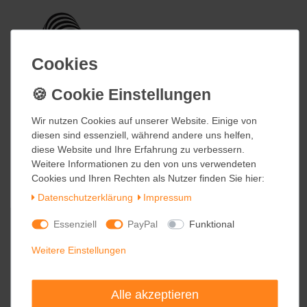
Cookies
Cookies
Wir nutzen Cookies auf unserer Website. Einige von
Wir nutzen Cookies auf unserer Website. Einige von
diesen sind essenziell, während andere uns helfen,
diesen sind essenziell, während andere uns helfen,
diese Website und Ihre Erfahrung zu verbessern.
diese Website und Ihre Erfahrung zu verbessern.
Weitere Informationen zu den von uns verwendeten
Weitere Informationen zu den von uns verwendeten
Cookies und Ihren Rechten als Nutzer finden Sie hier:
Cookies und Ihren Rechten als Nutzer finden Sie hier:
Daten­schutz­erklärung
Daten­schutz­erklärung
Impressum
Impressum
Essenziell
Essenziell
PayPal
PayPal
Funktional
Funktional
Weitere Einstellungen
Weitere Einstellungen
Alle akzeptieren
Alle akzeptieren