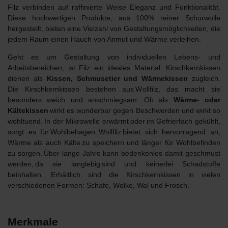
Filz verbinden auf raffinierte Weise Eleganz und Funktionalität.
Diese hochwertigen Produkte, aus 100% reiner Schurwolle
hergestellt, bieten eine Vielzahl von Gestaltungsmöglichkeiten, die
jedem Raum einen Hauch von Anmut und Wärme verleihen.
Geht es um
Gestaltung von individuellen Lebens- und
Arbeitsbereichen
, ist Filz ein ideales Material. Kirschkernkissen
dienen als
Kissen, Schmusetier und Wärmekissen
zugleich.
Die Kirschkernkissen bestehen aus Wollfilz, das macht sie
besonders weich und anschmiegsam. Ob als
Wärme- oder
Kältekissen
wirkt es wunderbar gegen Beschwerden und wirkt so
wohltuend. In der Mikrowelle erwärmt oder im Gefrierfach gekühlt,
sorgt es für Wohlbehagen. Wollfilz bietet sich hervorragend an,
Wärme als auch Kälte zu speichern und länger für Wohlbefinden
zu sorgen. Über lange Jahre kann bedenkenlos damit geschmust
werden, da sie langlebig sind und keinerlei Schadstoffe
beinhalten. Erhältlich sind die Kirschkernkissen in vielen
verschiedenen Formen: Schafe, Wolke, Wal und Frosch.
Merkmale