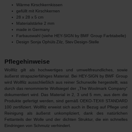
Wärme Kirschkernkissen
gefüllt mit Kirschkernen
28 x 28 x 5 cm
Materialstärke 2 mm
made in Germany
Farbauswahl (siehe HEY-SIGN by BMF Group Farbtabelle)
Design
Sonja Ophüls Zilz, Stev Design-Stelle
Pflegehinweise
Wollfilz gilt als hochwertiges und umweltfreundliches, sowie
äußerst strapazierfähiges Material. Bei HEY-SIGN by BWF Group
wird Wollfilz ausschließlich aus reiner Schurwolle hergestellt, was
durch das renommierte Wollsiegel der „The Woolmark Company“
dokumentiert wird. Das Material in 2, 3 und 5 mm, aus dem die
Produkte gefertigt werden, sind gemäß OEKO-TEX® STANDARD
100 zertifiziert. Wollfilz erweist sich auch in Bezug auf Pflege und
Reinigung als äußerst unkompliziert, dank des natürlichen
Fettanteils der Wolle und der dichten Struktur, die ein schnelles
Eindringen von Schmutz verhindert.