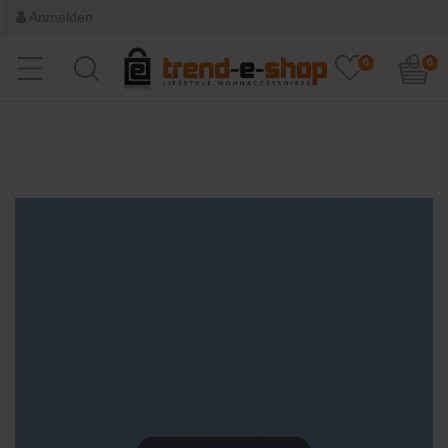
Anmelden
0
0