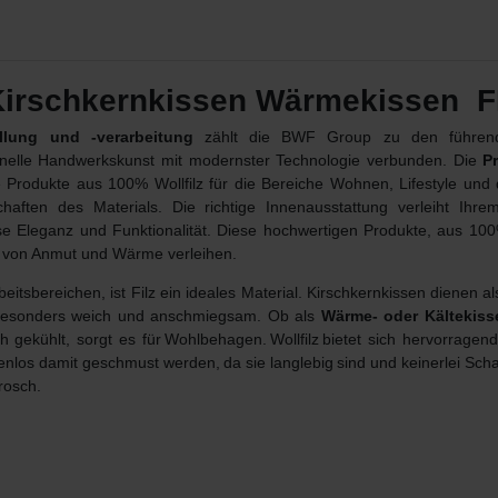
irschkernkissen Wärmekissen F
llung und -verarbeitung
zählt die BWF Group zu den führende
ionelle Handwerkskunst mit modernster Technologie verbunden. Die
P
 Produkte aus 100% Wollfilz für die Bereiche Wohnen, Lifestyle und
aften des Materials. Die richtige Innenausstattung verleiht Ihre
se Eleganz und Funktionalität. Diese hochwertigen Produkte, aus 100% 
h von Anmut und Wärme verleihen.
beitsbereichen
, ist Filz ein ideales Material. Kirschkernkissen dienen a
e besonders weich und anschmiegsam. Ob als
Wärme- oder Kältekiss
ch gekühlt, sorgt es für Wohlbehagen. Wollfilz bietet sich hervorrage
os damit geschmust werden, da sie langlebig sind und keinerlei Schadst
rosch.