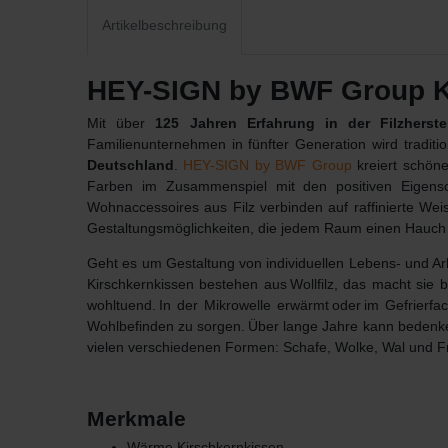
Artikelbeschreibung
HEY-SIGN by BWF Group K
Mit über
125 Jahren Erfahrung in der Filzherste
Familienunternehmen in fünfter Generation wird tradit
Deutschland
.
HEY-SIGN by BWF Group
kreiert schöne
Farben im Zusammenspiel mit den positiven Eigensch
Wohnaccessoires aus Filz verbinden auf raffinierte Wei
Gestaltungsmöglichkeiten, die jedem Raum einen Hauc
Geht es um
Gestaltung von individuellen Lebens- und Ar
Kirschkernkissen bestehen aus Wollfilz, das macht si
wohltuend. In der Mikrowelle erwärmt oder im Gefrierfa
Wohlbefinden zu sorgen. Über lange Jahre kann bedenkenl
vielen verschiedenen Formen: Schafe, Wolke, Wal und F
Merkmale
Wärme Kirschkernkissen