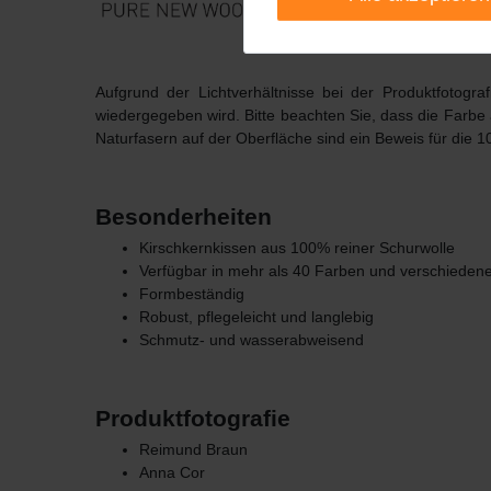
Aufgrund der Lichtverhältnisse bei der Produktfotogr
wiedergegeben wird. Bitte beachten Sie, dass die Farbe
Naturfasern auf der Oberfläche sind ein Beweis für die 1
Besonderheiten
Kirschkernkissen aus 100% reiner Schurwolle
Verfügbar in mehr als 40 Farben und verschiede
Formbeständig
Robust, pflegeleicht und langlebig
Schmutz- und wasserabweisend
Produktfotografie
Reimund Braun
Anna Cor