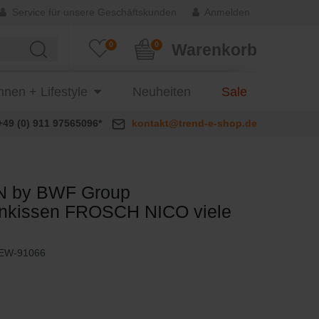
Service für unsere Geschäftskunden
Anmelden
0
0
Warenkorb
nen + Lifestyle
Neuheiten
Sale
+49 (0) 911 97565096*
kontakt@trend-e-shop.de
N by BWF Group
rnkissen FROSCH NICO viele
EW-91066