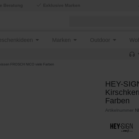
le Beratung
Exklusive Marken
schenkideen
Marken
Outdoor
Woh
kissen FROSCH NICO viele Farben
HEY-SIG
Kirschke
Farben
Artikelnummer
N