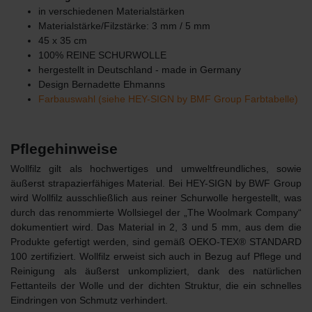
in verschiedenen Materialstärken
Materialstärke/Filzstärke: 3 mm / 5 mm
45 x 35 cm
100% REINE SCHURWOLLE
hergestellt in Deutschland - made in Germany
Design Bernadette Ehmanns
Farbauswahl (siehe HEY-SIGN by BMF Group Farbtabelle)
Pflegehinweise
Wollfilz gilt als hochwertiges und umweltfreundliches, sowie
äußerst strapazierfähiges Material. Bei HEY-SIGN by BWF Group
wird Wollfilz ausschließlich aus reiner Schurwolle hergestellt, was
durch das renommierte Wollsiegel der „The Woolmark Company“
dokumentiert wird. Das Material in 2, 3 und 5 mm, aus dem die
Produkte gefertigt werden, sind gemäß OEKO-TEX® STANDARD
100 zertifiziert. Wollfilz erweist sich auch in Bezug auf Pflege und
Reinigung als äußerst unkompliziert, dank des natürlichen
Fettanteils der Wolle und der dichten Struktur, die ein schnelles
Eindringen von Schmutz verhindert.