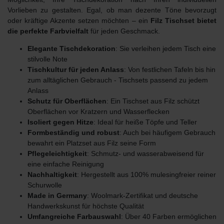
Vorlieben zu gestalten. Egal, ob man dezente Töne bevorzugt
oder kräftige Akzente setzen möchten – ein
Filz Tischset bietet
die perfekte Farbvielfalt
für jeden Geschmack.
Elegante Tischdekoration
: Sie verleihen jedem Tisch eine
stilvolle Note
Tischkultur für jeden Anlass
: Von festlichen Tafeln bis hin
zum alltäglichen Gebrauch - Tischsets passend zu jedem
Anlass
Schutz für Oberflächen
: Ein Tischset aus Filz schützt
Oberflächen vor Kratzern und Wasserflecken
Isoliert gegen Hitze
: Ideal für heiße Töpfe und Teller
Formbeständig und robust
: Auch bei häufigem Gebrauch
bewahrt ein Platzset aus Filz seine Form
Pflegeleichtigkeit
: Schmutz- und wasserabweisend für
eine einfache Reinigung
Nachhaltigkeit
: Hergestellt aus 100% mulesingfreier reiner
Schurwolle
Made in Germany
: Woolmark-Zertifikat und deutsche
Handwerkskunst für höchste Qualität
Umfangreiche Farbauswahl
: Über 40 Farben ermöglichen