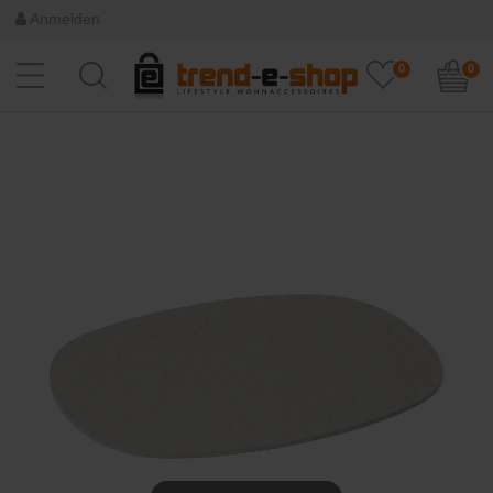
Anmelden
0
0