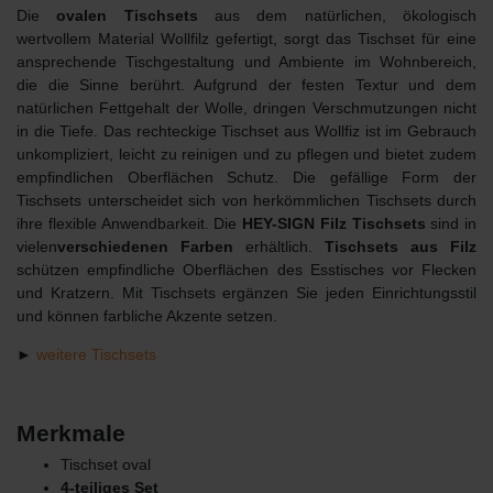
Die
ovalen Tischsets
aus dem natürlichen, ökologisch
wertvollem Material Wollfilz gefertigt, sorgt das Tischset für eine
ansprechende Tischgestaltung und Ambiente im Wohnbereich,
die die Sinne berührt. Aufgrund der festen Textur und dem
natürlichen Fettgehalt der Wolle, dringen Verschmutzungen nicht
in die Tiefe. Das rechteckige Tischset aus Wollfiz ist im Gebrauch
unkompliziert, leicht zu reinigen und zu pflegen und bietet zudem
empfindlichen Oberflächen Schutz. Die gefällige Form der
Tischsets unterscheidet sich von herkömmlichen Tischsets durch
ihre flexible Anwendbarkeit. Die
HEY-SIGN Filz Tischsets
sind in
vielen
verschiedenen
Farben
erhältlich.
Tischsets aus Filz
schützen empfindliche Oberflächen des Esstisches vor Flecken
und Kratzern. Mit Tischsets ergänzen Sie jeden Einrichtungsstil
und können farbliche Akzente setzen.
►
weitere Tischsets
Merkmale
Tischset oval
4-teiliges Set