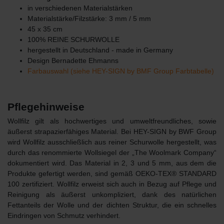
in verschiedenen Materialstärken
Materialstärke/Filzstärke: 3 mm / 5 mm
45 x 35 cm
100% REINE SCHURWOLLE
hergestellt in Deutschland - made in Germany
Design Bernadette Ehmanns
Farbauswahl (siehe HEY-SIGN by BMF Group Farbtabelle)
Pflegehinweise
Wollfilz gilt als hochwertiges und umweltfreundliches, sowie
äußerst strapazierfähiges Material. Bei HEY-SIGN by BWF Group
wird Wollfilz ausschließlich aus reiner Schurwolle hergestellt, was
durch das renommierte Wollsiegel der „The Woolmark Company“
dokumentiert wird. Das Material in 2, 3 und 5 mm, aus dem die
Produkte gefertigt werden, sind gemäß OEKO-TEX® STANDARD
100 zertifiziert. Wollfilz erweist sich auch in Bezug auf Pflege und
Reinigung als äußerst unkompliziert, dank des natürlichen
Fettanteils der Wolle und der dichten Struktur, die ein schnelles
Eindringen von Schmutz verhindert.