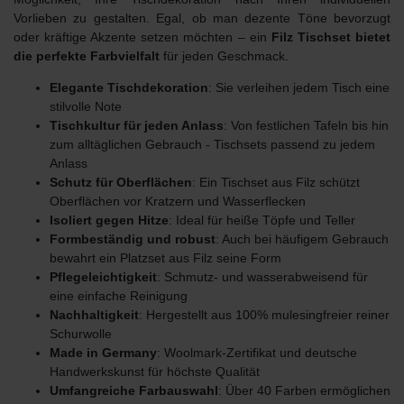
Vorlieben zu gestalten. Egal, ob man dezente Töne bevorzugt
oder kräftige Akzente setzen möchten – ein
Filz Tischset bietet
die perfekte Farbvielfalt
für jeden Geschmack.
Elegante Tischdekoration
: Sie verleihen jedem Tisch eine
stilvolle Note
Tischkultur für jeden Anlass
: Von festlichen Tafeln bis hin
zum alltäglichen Gebrauch - Tischsets passend zu jedem
Anlass
Schutz für Oberflächen
: Ein Tischset aus Filz schützt
Oberflächen vor Kratzern und Wasserflecken
Isoliert gegen Hitze
: Ideal für heiße Töpfe und Teller
Formbeständig und robust
: Auch bei häufigem Gebrauch
bewahrt ein Platzset aus Filz seine Form
Pflegeleichtigkeit
: Schmutz- und wasserabweisend für
eine einfache Reinigung
Nachhaltigkeit
: Hergestellt aus 100% mulesingfreier reiner
Schurwolle
Made in Germany
: Woolmark-Zertifikat und deutsche
Handwerkskunst für höchste Qualität
Umfangreiche Farbauswahl
: Über 40 Farben ermöglichen