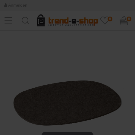
Anmelden
0
0