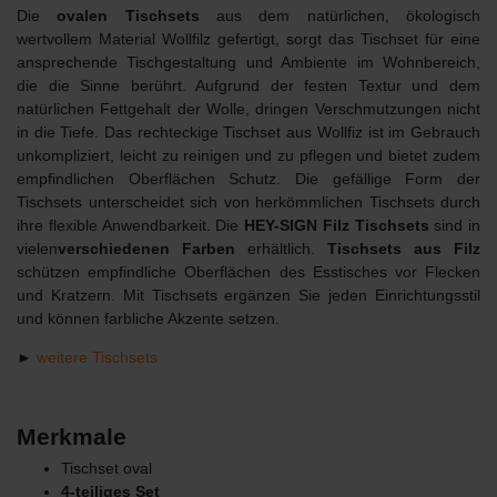
Die
ovalen Tischsets
aus dem natürlichen, ökologisch
wertvollem Material Wollfilz gefertigt, sorgt das Tischset für eine
ansprechende Tischgestaltung und Ambiente im Wohnbereich,
die die Sinne berührt. Aufgrund der festen Textur und dem
natürlichen Fettgehalt der Wolle, dringen Verschmutzungen nicht
in die Tiefe. Das rechteckige Tischset aus Wollfiz ist im Gebrauch
unkompliziert, leicht zu reinigen und zu pflegen und bietet zudem
empfindlichen Oberflächen Schutz. Die gefällige Form der
Tischsets unterscheidet sich von herkömmlichen Tischsets durch
ihre flexible Anwendbarkeit. Die
HEY-SIGN Filz Tischsets
sind in
vielen
verschiedenen
Farben
erhältlich.
Tischsets aus Filz
schützen empfindliche Oberflächen des Esstisches vor Flecken
und Kratzern. Mit Tischsets ergänzen Sie jeden Einrichtungsstil
und können farbliche Akzente setzen.
►
weitere Tischsets
Merkmale
Tischset oval
4-teiliges Set