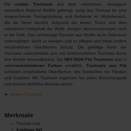
Die
ovalen Tischsets
aus dem natürlichen, ökologisch
wertvollem Material Wollfilz gefertigt, sorgt das Tischset für eine
ansprechende Tischgestaltung und Ambiente im Wohnbereich,
die die Sinne berührt. Aufgrund der festen Textur und dem
natürlichen Fettgehalt der Wolle, dringen Verschmutzungen nicht
in die Tiefe. Das rechteckige Tischset aus Wollfiz ist im Gebrauch
unkompliziert, leicht zu reinigen und zu pflegen und bietet zudem
empfindlichen Oberflächen Schutz. Die gefällige Form der
Tischsets unterscheidet sich von herkömmlichen Tischsets durch
ihre flexible Anwendbarkeit. Die
HEY-SIGN Filz Tischsets
sind in
vielen
verschiedenen
Farben
erhältlich.
Tischsets aus Filz
schützen empfindliche Oberflächen des Esstisches vor Flecken
und Kratzern. Mit Tischsets ergänzen Sie jeden Einrichtungsstil
und können farbliche Akzente setzen.
►
weitere Tischsets
Merkmale
Tischset oval
4-teiliges Set