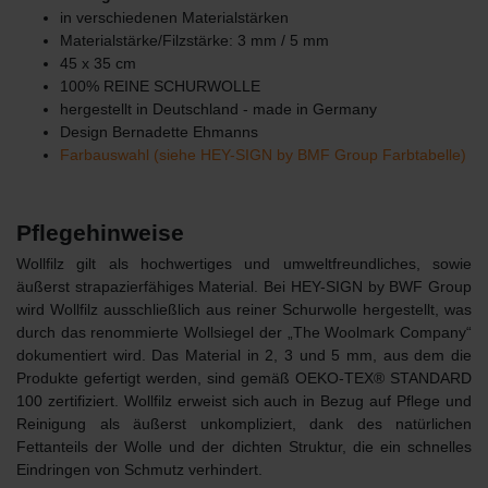
in verschiedenen Materialstärken
Materialstärke/Filzstärke: 3 mm / 5 mm
45 x 35 cm
100% REINE SCHURWOLLE
hergestellt in Deutschland - made in Germany
Design Bernadette Ehmanns
Farbauswahl (siehe HEY-SIGN by BMF Group Farbtabelle)
Pflegehinweise
Wollfilz gilt als hochwertiges und umweltfreundliches, sowie
äußerst strapazierfähiges Material. Bei HEY-SIGN by BWF Group
wird Wollfilz ausschließlich aus reiner Schurwolle hergestellt, was
durch das renommierte Wollsiegel der „The Woolmark Company“
dokumentiert wird. Das Material in 2, 3 und 5 mm, aus dem die
Produkte gefertigt werden, sind gemäß OEKO-TEX® STANDARD
100 zertifiziert. Wollfilz erweist sich auch in Bezug auf Pflege und
Reinigung als äußerst unkompliziert, dank des natürlichen
Fettanteils der Wolle und der dichten Struktur, die ein schnelles
Eindringen von Schmutz verhindert.