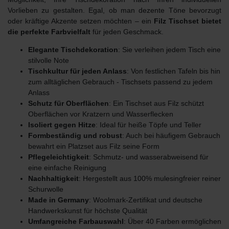
Vorlieben zu gestalten. Egal, ob man dezente Töne bevorzugt
oder kräftige Akzente setzen möchten – ein
Filz Tischset bietet
die perfekte Farbvielfalt
für jeden Geschmack.
Elegante Tischdekoration
: Sie verleihen jedem Tisch eine
stilvolle Note
Tischkultur für jeden Anlass
: Von festlichen Tafeln bis hin
zum alltäglichen Gebrauch - Tischsets passend zu jedem
Anlass
Schutz für Oberflächen
: Ein Tischset aus Filz schützt
Oberflächen vor Kratzern und Wasserflecken
Isoliert gegen Hitze
: Ideal für heiße Töpfe und Teller
Formbeständig und robust
: Auch bei häufigem Gebrauch
bewahrt ein Platzset aus Filz seine Form
Pflegeleichtigkeit
: Schmutz- und wasserabweisend für
eine einfache Reinigung
Nachhaltigkeit
: Hergestellt aus 100% mulesingfreier reiner
Schurwolle
Made in Germany
: Woolmark-Zertifikat und deutsche
Handwerkskunst für höchste Qualität
Umfangreiche Farbauswahl
: Über 40 Farben ermöglichen