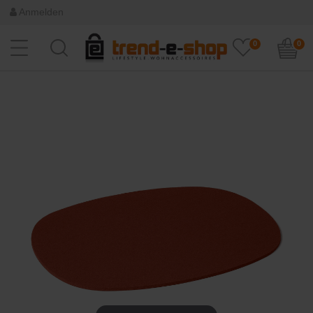
Anmelden
0
0