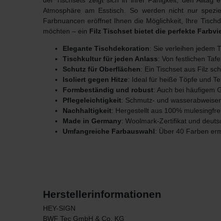
der Tischsets
zeigt sich in ihrer Fähigkeit, den Allta
Atmosphäre am Esstisch. So werden nicht nur speziel
Farbnuancen eröffnet Ihnen die Möglichkeit, Ihre Tisch
möchten – ein
Filz Tischset bietet die perfekte Farbvie
Elegante Tischdekoration
: Sie verleihen jedem T
Tischkultur für jeden Anlass
: Von festlichen Taf
Schutz für Oberflächen
: Ein Tischset aus Filz s
Isoliert gegen Hitze
: Ideal für heiße Töpfe und Tel
Formbeständig und robust
: Auch bei häufigem 
Pflegeleichtigkeit
: Schmutz- und wasserabweisen
Nachhaltigkeit
: Hergestellt aus 100% mulesingfre
Made in Germany
: Woolmark-Zertifikat und deut
Umfangreiche Farbauswahl
: Über 40 Farben erm
Herstellerinformationen
HEY-SIGN
BWF Tec GmbH & Co. KG