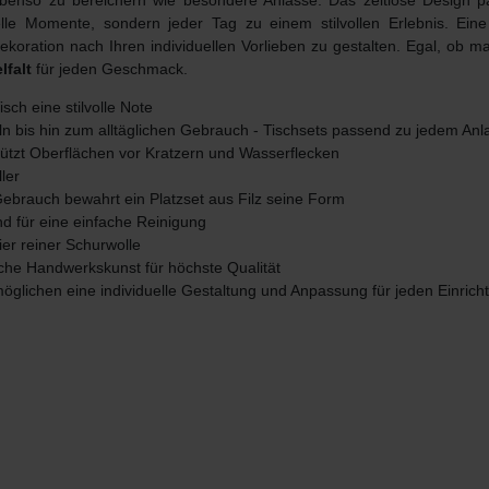
g ebenso zu bereichern wie besondere Anlässe. Das zeitlose Design 
le Momente, sondern jeder Tag zu einem stilvollen Erlebnis. Ein
dekoration nach Ihren individuellen Vorlieben zu gestalten. Egal, ob 
lfalt
für jeden Geschmack.
isch eine stilvolle Note
eln bis hin zum alltäglichen Gebrauch - Tischsets passend zu jedem Anl
chützt Oberflächen vor Kratzern und Wasserflecken
ler
Gebrauch bewahrt ein Platzset aus Filz seine Form
d für eine einfache Reinigung
ier reiner Schurwolle
sche Handwerkskunst für höchste Qualität
öglichen eine individuelle Gestaltung und Anpassung für jeden Einricht