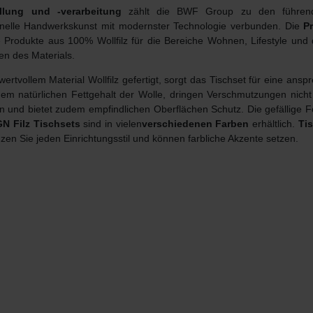
llung und -verarbeitung
zählt die BWF Group zu den führende
ionelle Handwerkskunst mit modernster Technologie verbunden. Die
P
 Produkte aus 100% Wollfilz für die Bereiche Wohnen, Lifestyle und
en des Materials.
wertvollem Material Wollfilz gefertigt, sorgt das Tischset für eine a
em natürlichen Fettgehalt der Wolle, dringen Verschmutzungen nicht i
gen und bietet zudem empfindlichen Oberflächen Schutz. Die gefällige 
N Filz Tischsets
sind in vielen
verschiedenen
Farben
erhältlich.
Tis
zen Sie jeden Einrichtungsstil und können farbliche Akzente setzen.