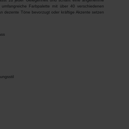
passt zu jeder Gelegenheit und schafft eine angenehme
e umfangreiche Farbpalette mit über 40 verschiedenen
man dezente Töne bevorzugt oder kräftige Akzente setzen
ass
ungsstil