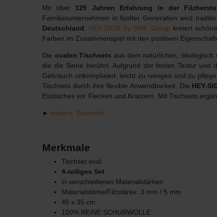
Mit über
125 Jahren Erfahrung in der Filzherste
Familienunternehmen in fünfter Generation wird tradit
Deutschland
.
HEY-SIGN by BWF Group
kreiert schöne
Farben im Zusammenspiel mit den positiven Eigenschaft
Die
ovalen Tischsets
aus dem natürlichen, ökologisch 
die die Sinne berührt. Aufgrund der festen Textur und d
Gebrauch unkompliziert, leicht zu reinigen und zu pfle
Tischsets durch ihre flexible Anwendbarkeit. Die
HEY-SIG
Esstisches vor Flecken und Kratzern. Mit Tischsets ergän
►
weitere Tischsets
Merkmale
Tischset oval
4-teiliges Set
in verschiedenen Materialstärken
Materialstärke/Filzstärke: 3 mm / 5 mm
45 x 35 cm
100% REINE SCHURWOLLE