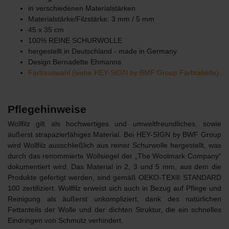
in verschiedenen Materialstärken
Materialstärke/Filzstärke: 3 mm / 5 mm
45 x 35 cm
100% REINE SCHURWOLLE
hergestellt in Deutschland - made in Germany
Design Bernadette Ehmanns
Farbauswahl (siehe HEY-SIGN by BMF Group Farbtabelle)
Pflegehinweise
Wollfilz gilt als hochwertiges und umweltfreundliches, sowie
äußerst strapazierfähiges Material. Bei HEY-SIGN by BWF Group
wird Wollfilz ausschließlich aus reiner Schurwolle hergestellt, was
durch das renommierte Wollsiegel der „The Woolmark Company“
dokumentiert wird. Das Material in 2, 3 und 5 mm, aus dem die
Produkte gefertigt werden, sind gemäß OEKO-TEX® STANDARD
100 zertifiziert. Wollfilz erweist sich auch in Bezug auf Pflege und
Reinigung als äußerst unkompliziert, dank des natürlichen
Fettanteils der Wolle und der dichten Struktur, die ein schnelles
Eindringen von Schmutz verhindert.