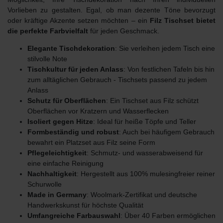
Vorlieben zu gestalten. Egal, ob man dezente Töne bevorzugt
oder kräftige Akzente setzen möchten – ein
Filz Tischset bietet
die perfekte Farbvielfalt
für jeden Geschmack.
Elegante Tischdekoration
: Sie verleihen jedem Tisch eine
stilvolle Note
Tischkultur für jeden Anlass
: Von festlichen Tafeln bis hin
zum alltäglichen Gebrauch - Tischsets passend zu jedem
Anlass
Schutz für Oberflächen
: Ein Tischset aus Filz schützt
Oberflächen vor Kratzern und Wasserflecken
Isoliert gegen Hitze
: Ideal für heiße Töpfe und Teller
Formbeständig und robust
: Auch bei häufigem Gebrauch
bewahrt ein Platzset aus Filz seine Form
Pflegeleichtigkeit
: Schmutz- und wasserabweisend für
eine einfache Reinigung
Nachhaltigkeit
: Hergestellt aus 100% mulesingfreier reiner
Schurwolle
Made in Germany
: Woolmark-Zertifikat und deutsche
Handwerkskunst für höchste Qualität
Umfangreiche Farbauswahl
: Über 40 Farben ermöglichen