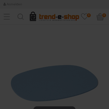
Anmelden
0
0