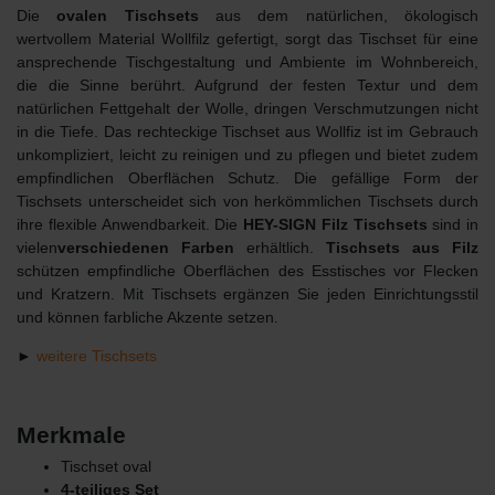
Die
ovalen Tischsets
aus dem natürlichen, ökologisch
wertvollem Material Wollfilz gefertigt, sorgt das Tischset für eine
ansprechende Tischgestaltung und Ambiente im Wohnbereich,
die die Sinne berührt. Aufgrund der festen Textur und dem
natürlichen Fettgehalt der Wolle, dringen Verschmutzungen nicht
in die Tiefe. Das rechteckige Tischset aus Wollfiz ist im Gebrauch
unkompliziert, leicht zu reinigen und zu pflegen und bietet zudem
empfindlichen Oberflächen Schutz. Die gefällige Form der
Tischsets unterscheidet sich von herkömmlichen Tischsets durch
ihre flexible Anwendbarkeit. Die
HEY-SIGN Filz Tischsets
sind in
vielen
verschiedenen
Farben
erhältlich.
Tischsets aus Filz
schützen empfindliche Oberflächen des Esstisches vor Flecken
und Kratzern. Mit Tischsets ergänzen Sie jeden Einrichtungsstil
und können farbliche Akzente setzen.
►
weitere Tischsets
Merkmale
Tischset oval
4-teiliges Set