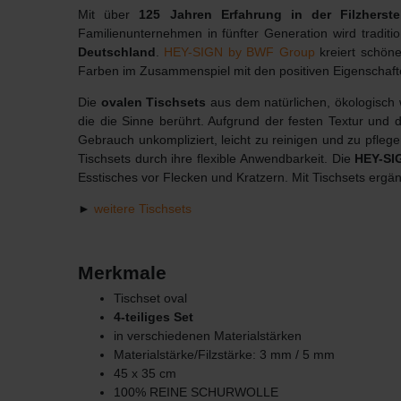
Mit über
125 Jahren Erfahrung in der Filzherste
Familienunternehmen in fünfter Generation wird tradit
Deutschland
.
HEY-SIGN by BWF Group
kreiert schöne
Farben im Zusammenspiel mit den positiven Eigenschaft
Die
ovalen Tischsets
aus dem natürlichen, ökologisch 
die die Sinne berührt. Aufgrund der festen Textur und d
Gebrauch unkompliziert, leicht zu reinigen und zu pfle
Tischsets durch ihre flexible Anwendbarkeit. Die
HEY-SIG
Esstisches vor Flecken und Kratzern. Mit Tischsets ergän
►
weitere Tischsets
Merkmale
Tischset oval
4-teiliges Set
in verschiedenen Materialstärken
Materialstärke/Filzstärke: 3 mm / 5 mm
45 x 35 cm
100% REINE SCHURWOLLE