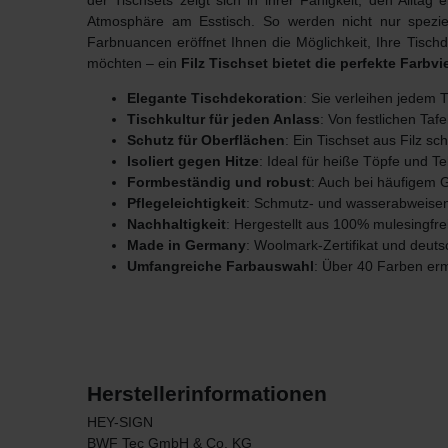
der Tischsets
zeigt sich in ihrer Fähigkeit, den Allta
Atmosphäre am Esstisch. So werden nicht nur speziel
Farbnuancen eröffnet Ihnen die Möglichkeit, Ihre Tisch
möchten – ein
Filz Tischset bietet die perfekte Farbvie
Elegante Tischdekoration
: Sie verleihen jedem T
Tischkultur für jeden Anlass
: Von festlichen Taf
Schutz für Oberflächen
: Ein Tischset aus Filz s
Isoliert gegen Hitze
: Ideal für heiße Töpfe und Tel
Formbeständig und robust
: Auch bei häufigem 
Pflegeleichtigkeit
: Schmutz- und wasserabweisen
Nachhaltigkeit
: Hergestellt aus 100% mulesingfre
Made in Germany
: Woolmark-Zertifikat und deut
Umfangreiche Farbauswahl
: Über 40 Farben erm
Herstellerinformationen
HEY-SIGN
BWF Tec GmbH & Co. KG