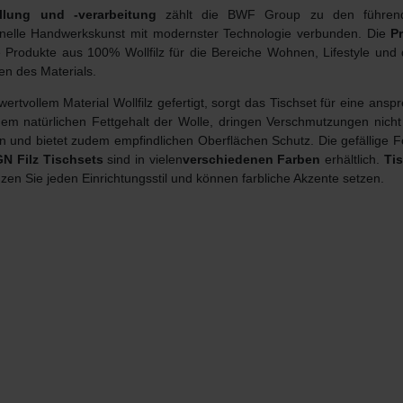
llung und -verarbeitung
zählt die BWF Group zu den führende
ionelle Handwerkskunst mit modernster Technologie verbunden. Die
P
 Produkte aus 100% Wollfilz für die Bereiche Wohnen, Lifestyle und
en des Materials.
wertvollem Material Wollfilz gefertigt, sorgt das Tischset für eine a
em natürlichen Fettgehalt der Wolle, dringen Verschmutzungen nicht i
gen und bietet zudem empfindlichen Oberflächen Schutz. Die gefällige 
N Filz Tischsets
sind in vielen
verschiedenen
Farben
erhältlich.
Tis
zen Sie jeden Einrichtungsstil und können farbliche Akzente setzen.