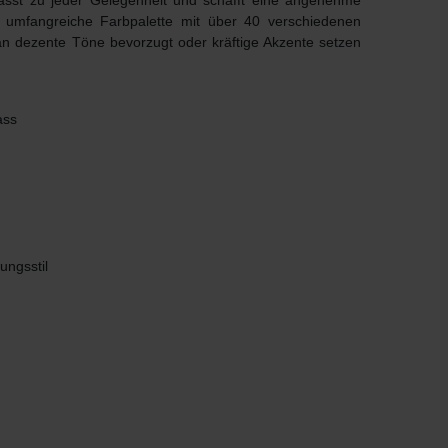
passt zu jeder Gelegenheit und schafft eine angenehme
e umfangreiche Farbpalette mit über 40 verschiedenen
man dezente Töne bevorzugt oder kräftige Akzente setzen
ass
ungsstil