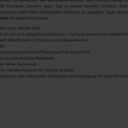
g ebenso zu bereichern wie besondere Anlässe. Das zeitlose Design 
le Momente, sondern jeder Tag zu einem stilvollen Erlebnis. Ein
dekoration nach Ihren individuellen Vorlieben zu gestalten. Egal, ob 
lfalt
für jeden Geschmack.
isch eine stilvolle Note
eln bis hin zum alltäglichen Gebrauch - Tischsets passend zu jedem Anl
chützt Oberflächen vor Kratzern und Wasserflecken
ler
Gebrauch bewahrt ein Platzset aus Filz seine Form
d für eine einfache Reinigung
ier reiner Schurwolle
sche Handwerkskunst für höchste Qualität
öglichen eine individuelle Gestaltung und Anpassung für jeden Einricht