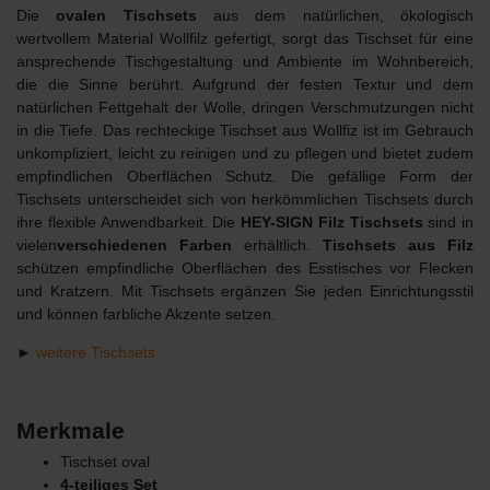
Die
ovalen Tischsets
aus dem natürlichen, ökologisch
wertvollem Material Wollfilz gefertigt, sorgt das Tischset für eine
ansprechende Tischgestaltung und Ambiente im Wohnbereich,
die die Sinne berührt. Aufgrund der festen Textur und dem
natürlichen Fettgehalt der Wolle, dringen Verschmutzungen nicht
in die Tiefe. Das rechteckige Tischset aus Wollfiz ist im Gebrauch
unkompliziert, leicht zu reinigen und zu pflegen und bietet zudem
empfindlichen Oberflächen Schutz. Die gefällige Form der
Tischsets unterscheidet sich von herkömmlichen Tischsets durch
ihre flexible Anwendbarkeit. Die
HEY-SIGN Filz Tischsets
sind in
vielen
verschiedenen
Farben
erhältlich.
Tischsets aus Filz
schützen empfindliche Oberflächen des Esstisches vor Flecken
und Kratzern. Mit Tischsets ergänzen Sie jeden Einrichtungsstil
und können farbliche Akzente setzen.
►
weitere Tischsets
Merkmale
Tischset oval
4-teiliges Set