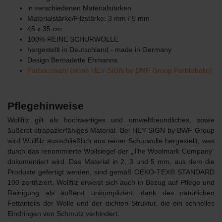
in verschiedenen Materialstärken
Materialstärke/Filzstärke: 3 mm / 5 mm
45 x 35 cm
100% REINE SCHURWOLLE
hergestellt in Deutschland - made in Germany
Design Bernadette Ehmanns
Farbauswahl (siehe HEY-SIGN by BMF Group Farbtabelle)
Pflegehinweise
Wollfilz gilt als hochwertiges und umweltfreundliches, sowie
äußerst strapazierfähiges Material. Bei HEY-SIGN by BWF Group
wird Wollfilz ausschließlich aus reiner Schurwolle hergestellt, was
durch das renommierte Wollsiegel der „The Woolmark Company“
dokumentiert wird. Das Material in 2, 3 und 5 mm, aus dem die
Produkte gefertigt werden, sind gemäß OEKO-TEX® STANDARD
100 zertifiziert. Wollfilz erweist sich auch in Bezug auf Pflege und
Reinigung als äußerst unkompliziert, dank des natürlichen
Fettanteils der Wolle und der dichten Struktur, die ein schnelles
Eindringen von Schmutz verhindert.