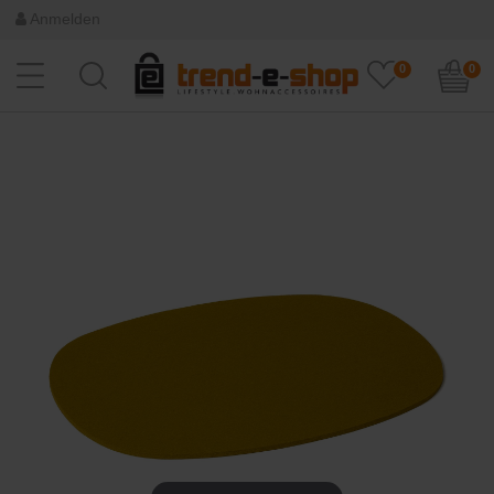
Anmelden
0
0