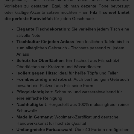
Vorlieben zu gestalten. Egal, ob man dezente Töne bevorzugt
oder kräftige Akzente setzen möchten – ein
Filz Tischset bietet
die perfekte Farbvielfalt
für jeden Geschmack.
Elegante Tischdekoration
: Sie verleihen jedem Tisch eine
stilvolle Note
Tischkultur für jeden Anlass
: Von festlichen Tafeln bis hin
zum alltäglichen Gebrauch - Tischsets passend zu jedem
Anlass
Schutz für Oberflächen
: Ein Tischset aus Filz schützt
Oberflächen vor Kratzern und Wasserflecken
Isoliert gegen Hitze
: Ideal für heiße Töpfe und Teller
Formbeständig und robust
: Auch bei häufigem Gebrauch
bewahrt ein Platzset aus Filz seine Form
Pflegeleichtigkeit
: Schmutz- und wasserabweisend für
eine einfache Reinigung
Nachhaltigkeit
: Hergestellt aus 100% mulesingfreier reiner
Schurwolle
Made in Germany
: Woolmark-Zertifikat und deutsche
Handwerkskunst für höchste Qualität
Umfangreiche Farbauswahl
: Über 40 Farben ermöglichen