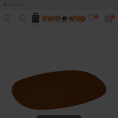
Anmelden
0
0