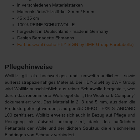
in verschiedenen Materialstärken
Materialstärke/Filzstärke: 3 mm / 5 mm
45 x 35 cm
100% REINE SCHURWOLLE
hergestellt in Deutschland - made in Germany
Design Bernadette Ehmanns
Farbauswahl (siehe HEY-SIGN by BMF Group Farbtabelle)
Pflegehinweise
Wollfilz gilt als hochwertiges und umweltfreundliches, sowie
äußerst strapazierfähiges Material. Bei HEY-SIGN by BWF Group
wird Wollfilz ausschließlich aus reiner Schurwolle hergestellt, was
durch das renommierte Wollsiegel der „The Woolmark Company“
dokumentiert wird. Das Material in 2, 3 und 5 mm, aus dem die
Produkte gefertigt werden, sind gemäß OEKO-TEX® STANDARD
100 zertifiziert. Wollfilz erweist sich auch in Bezug auf Pflege und
Reinigung als äußerst unkompliziert, dank des natürlichen
Fettanteils der Wolle und der dichten Struktur, die ein schnelles
Eindringen von Schmutz verhindert.