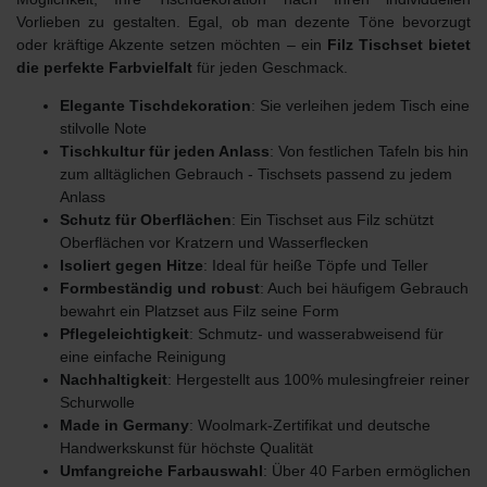
Vorlieben zu gestalten. Egal, ob man dezente Töne bevorzugt
oder kräftige Akzente setzen möchten – ein
Filz Tischset bietet
die perfekte Farbvielfalt
für jeden Geschmack.
Elegante Tischdekoration
: Sie verleihen jedem Tisch eine
stilvolle Note
Tischkultur für jeden Anlass
: Von festlichen Tafeln bis hin
zum alltäglichen Gebrauch - Tischsets passend zu jedem
Anlass
Schutz für Oberflächen
: Ein Tischset aus Filz schützt
Oberflächen vor Kratzern und Wasserflecken
Isoliert gegen Hitze
: Ideal für heiße Töpfe und Teller
Formbeständig und robust
: Auch bei häufigem Gebrauch
bewahrt ein Platzset aus Filz seine Form
Pflegeleichtigkeit
: Schmutz- und wasserabweisend für
eine einfache Reinigung
Nachhaltigkeit
: Hergestellt aus 100% mulesingfreier reiner
Schurwolle
Made in Germany
: Woolmark-Zertifikat und deutsche
Handwerkskunst für höchste Qualität
Umfangreiche Farbauswahl
: Über 40 Farben ermöglichen