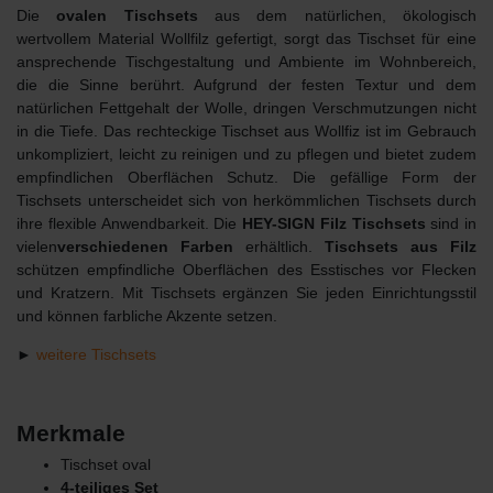
Die
ovalen Tischsets
aus dem natürlichen, ökologisch
wertvollem Material Wollfilz gefertigt, sorgt das Tischset für eine
ansprechende Tischgestaltung und Ambiente im Wohnbereich,
die die Sinne berührt. Aufgrund der festen Textur und dem
natürlichen Fettgehalt der Wolle, dringen Verschmutzungen nicht
in die Tiefe. Das rechteckige Tischset aus Wollfiz ist im Gebrauch
unkompliziert, leicht zu reinigen und zu pflegen und bietet zudem
empfindlichen Oberflächen Schutz. Die gefällige Form der
Tischsets unterscheidet sich von herkömmlichen Tischsets durch
ihre flexible Anwendbarkeit. Die
HEY-SIGN Filz Tischsets
sind in
vielen
verschiedenen
Farben
erhältlich.
Tischsets aus Filz
schützen empfindliche Oberflächen des Esstisches vor Flecken
und Kratzern. Mit Tischsets ergänzen Sie jeden Einrichtungsstil
und können farbliche Akzente setzen.
►
weitere Tischsets
Merkmale
Tischset oval
4-teiliges Set