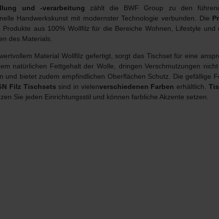
llung und -verarbeitung
zählt die BWF Group zu den führende
ionelle Handwerkskunst mit modernster Technologie verbunden. Die
P
 Produkte aus 100% Wollfilz für die Bereiche Wohnen, Lifestyle und
en des Materials.
wertvollem Material Wollfilz gefertigt, sorgt das Tischset für eine a
em natürlichen Fettgehalt der Wolle, dringen Verschmutzungen nicht i
gen und bietet zudem empfindlichen Oberflächen Schutz. Die gefällige 
N Filz Tischsets
sind in vielen
verschiedenen
Farben
erhältlich.
Tis
zen Sie jeden Einrichtungsstil und können farbliche Akzente setzen.