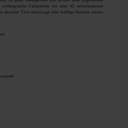
passt zu jeder Gelegenheit und schafft eine angenehme
e umfangreiche Farbpalette mit über 40 verschiedenen
man dezente Töne bevorzugt oder kräftige Akzente setzen
ass
ungsstil