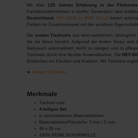
Mit über
125 Jahren Erfahrung in der Filzherste
Familienunternehmen in fünfter Generation wird tradit
Deutschland
.
HEY-SIGN by BWF Group
kreiert schöne
Farben im Zusammenspiel mit den positiven Eigenschaft
Die
ovalen Tischsets
aus dem natürlichen, ökologisch 
die die Sinne berührt. Aufgrund der festen Textur und d
Gebrauch unkompliziert, leicht zu reinigen und zu pfle
Tischsets durch ihre flexible Anwendbarkeit. Die
HEY-SIG
Esstisches vor Flecken und Kratzern. Mit Tischsets ergän
►
weitere Tischsets
Merkmale
Tischset oval
4-teiliges Set
in verschiedenen Materialstärken
Materialstärke/Filzstärke: 3 mm / 5 mm
45 x 35 cm
100% REINE SCHURWOLLE