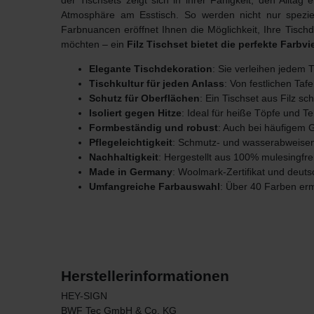
der Tischsets
zeigt sich in ihrer Fähigkeit, den Allta
Atmosphäre am Esstisch. So werden nicht nur speziel
Farbnuancen eröffnet Ihnen die Möglichkeit, Ihre Tisch
möchten – ein
Filz Tischset bietet die perfekte Farbvie
Elegante Tischdekoration
: Sie verleihen jedem T
Tischkultur für jeden Anlass
: Von festlichen Taf
Schutz für Oberflächen
: Ein Tischset aus Filz s
Isoliert gegen Hitze
: Ideal für heiße Töpfe und Tel
Formbeständig und robust
: Auch bei häufigem 
Pflegeleichtigkeit
: Schmutz- und wasserabweisen
Nachhaltigkeit
: Hergestellt aus 100% mulesingfre
Made in Germany
: Woolmark-Zertifikat und deut
Umfangreiche Farbauswahl
: Über 40 Farben erm
Herstellerinformationen
HEY-SIGN
BWF Tec GmbH & Co. KG