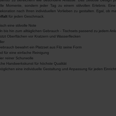
g ebenso zu bereichern wie besondere Anlässe. Das zeitlose Design 
le Momente, sondern jeder Tag zu einem stilvollen Erlebnis. Ein
dekoration nach Ihren individuellen Vorlieben zu gestalten. Egal, ob 
lfalt
für jeden Geschmack.
isch eine stilvolle Note
eln bis hin zum alltäglichen Gebrauch - Tischsets passend zu jedem Anl
chützt Oberflächen vor Kratzern und Wasserflecken
ler
Gebrauch bewahrt ein Platzset aus Filz seine Form
d für eine einfache Reinigung
ier reiner Schurwolle
sche Handwerkskunst für höchste Qualität
öglichen eine individuelle Gestaltung und Anpassung für jeden Einricht