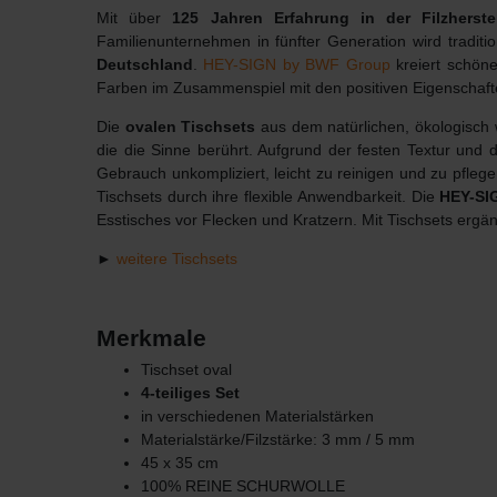
Mit über
125 Jahren Erfahrung in der Filzherste
Familienunternehmen in fünfter Generation wird tradit
Deutschland
.
HEY-SIGN by BWF Group
kreiert schöne
Farben im Zusammenspiel mit den positiven Eigenschaft
Die
ovalen Tischsets
aus dem natürlichen, ökologisch 
die die Sinne berührt. Aufgrund der festen Textur und d
Gebrauch unkompliziert, leicht zu reinigen und zu pfle
Tischsets durch ihre flexible Anwendbarkeit. Die
HEY-SIG
Esstisches vor Flecken und Kratzern. Mit Tischsets ergän
►
weitere Tischsets
Merkmale
Tischset oval
4-teiliges Set
in verschiedenen Materialstärken
Materialstärke/Filzstärke: 3 mm / 5 mm
45 x 35 cm
100% REINE SCHURWOLLE