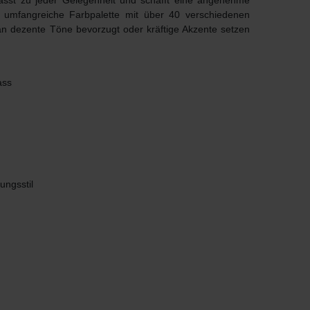
passt zu jeder Gelegenheit und schafft eine angenehme
e umfangreiche Farbpalette mit über 40 verschiedenen
man dezente Töne bevorzugt oder kräftige Akzente setzen
ass
ungsstil