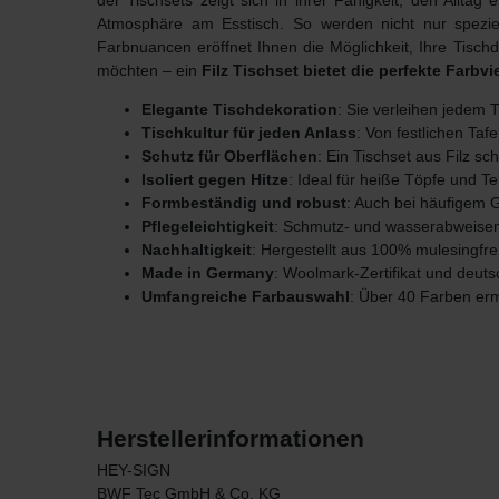
der Tischsets
zeigt sich in ihrer Fähigkeit, den Allta
Atmosphäre am Esstisch. So werden nicht nur speziel
Farbnuancen eröffnet Ihnen die Möglichkeit, Ihre Tisch
möchten – ein
Filz Tischset bietet die perfekte Farbvie
Elegante Tischdekoration
: Sie verleihen jedem T
Tischkultur für jeden Anlass
: Von festlichen Taf
Schutz für Oberflächen
: Ein Tischset aus Filz s
Isoliert gegen Hitze
: Ideal für heiße Töpfe und Tel
Formbeständig und robust
: Auch bei häufigem 
Pflegeleichtigkeit
: Schmutz- und wasserabweisen
Nachhaltigkeit
: Hergestellt aus 100% mulesingfre
Made in Germany
: Woolmark-Zertifikat und deut
Umfangreiche Farbauswahl
: Über 40 Farben erm
Herstellerinformationen
HEY-SIGN
BWF Tec GmbH & Co. KG