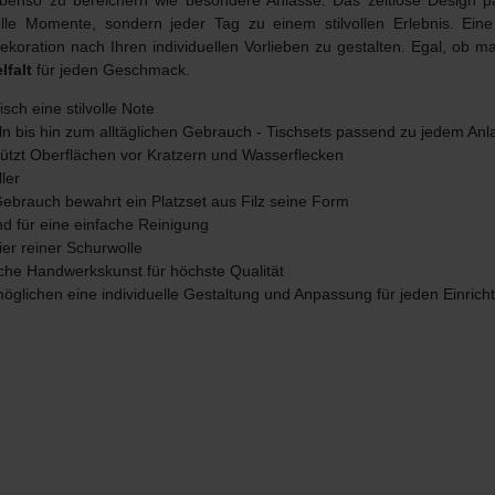
g ebenso zu bereichern wie besondere Anlässe. Das zeitlose Design 
le Momente, sondern jeder Tag zu einem stilvollen Erlebnis. Ein
dekoration nach Ihren individuellen Vorlieben zu gestalten. Egal, ob 
lfalt
für jeden Geschmack.
isch eine stilvolle Note
eln bis hin zum alltäglichen Gebrauch - Tischsets passend zu jedem Anl
chützt Oberflächen vor Kratzern und Wasserflecken
ler
Gebrauch bewahrt ein Platzset aus Filz seine Form
d für eine einfache Reinigung
ier reiner Schurwolle
sche Handwerkskunst für höchste Qualität
öglichen eine individuelle Gestaltung und Anpassung für jeden Einricht