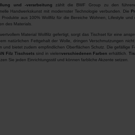
llung und -verarbeitung
zählt die BWF Group zu den führende
ionelle Handwerkskunst mit modernster Technologie verbunden. Die
P
 Produkte aus 100% Wollfilz für die Bereiche Wohnen, Lifestyle und
en des Materials.
wertvollem Material Wollfilz gefertigt, sorgt das Tischset für eine a
em natürlichen Fettgehalt der Wolle, dringen Verschmutzungen nicht i
gen und bietet zudem empfindlichen Oberflächen Schutz. Die gefällige 
N Filz Tischsets
sind in vielen
verschiedenen
Farben
erhältlich.
Tis
zen Sie jeden Einrichtungsstil und können farbliche Akzente setzen.