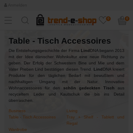
Anmelden
0
0
Table - Tisch Accessoires
Die Entstehungsgeschichte der Firma
Lind
DNA begann 2013
mit der Idee dänischer Wohnkultur eine neue Richtung zu
geben. Der Erfolg der Schwestern Bine und Mie und dem
Vater Preben Lind bestätigen diesen Trend.
Lind
DNA kreiert
Produkte für den täglichen Bedarf mit bewußtem und
nachhaltigen Umgang mit der Natur. Innovative
Wohnaccessoires für den
schön gedeckten Tisch
aus
recyceltem Leder und Kautschuk die bis ins Detail
überraschen.
Business
Living
Table - Tisch Accessoires
Tray + Shelf - Tablett und
Regal
Wardrobe