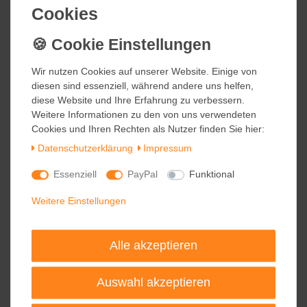
Cookies
Cookies
AKZENTE Coco Design Fußmatte
OLIVES PURE 45 x 75 cm
Wir nutzen Cookies auf unserer Website. Einige von
Wir nutzen Cookies auf unserer Website. Einige von
diesen sind essenziell, während andere uns helfen,
diesen sind essenziell, während andere uns helfen,
21,95 €
diese Website und Ihre Erfahrung zu verbessern.
diese Website und Ihre Erfahrung zu verbessern.
inkl. ges. MwSt.
Weitere Informationen zu den von uns verwendeten
Weitere Informationen zu den von uns verwendeten
zzgl.
Versandkosten
Cookies und Ihren Rechten als Nutzer finden Sie hier:
Cookies und Ihren Rechten als Nutzer finden Sie hier:
Daten­schutz­erklärung
Daten­schutz­erklärung
Impressum
Impressum
AKZENTE Coco Design Fußmatte
Essenziell
Essenziell
PayPal
PayPal
Funktional
Funktional
WOOD HEARTS NATURE 45 x 75
cm
Weitere Einstellungen
Weitere Einstellungen
21,95 €
Alle akzeptieren
Alle akzeptieren
inkl. ges. MwSt.
zzgl.
Versandkosten
Auswahl akzeptieren
Auswahl akzeptieren