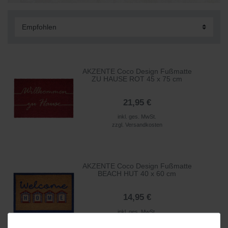
AKZENTE Coco Design Fußmatte
ZU HAUSE ROT 45 x 75 cm
21,95 €
inkl. ges. MwSt.
zzgl.
Versandkosten
AKZENTE Coco Design Fußmatte
BEACH HUT 40 x 60 cm
14,95 €
inkl. ges. MwSt.
zzgl.
Versandkosten