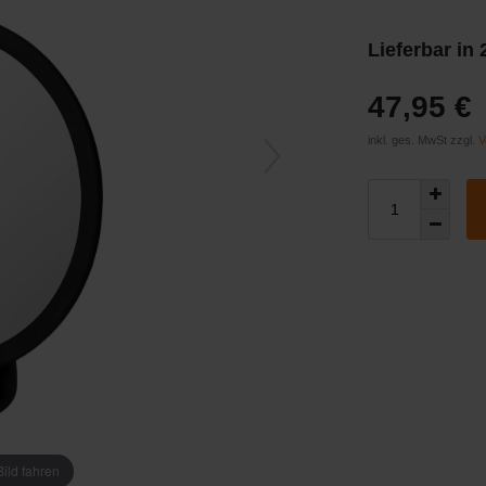
Lieferbar in
47,95 €
inkl. ges. MwSt zzgl.
V
ild fahren