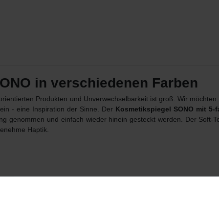
ONO in verschiedenen Farben
rientierten Produkten und Unverwechselbarkeit ist groß. Wir möcht
 ein - eine Inspiration der Sinne. Der
Kosmetikspiegel SONO mit 5-f
ng genommen und einfach wieder hinein gesteckt werden. Der Soft-T
ngenehme Haptik.
o Chip, Black, Moonbeam, Satellite, Magnet, Tan, Misty Rose)