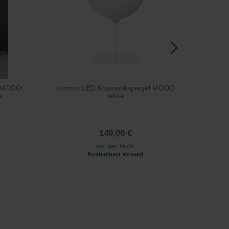
l MODO
blomus LED Kosmetikspiegel MODO
blo
e
white
149,00 €
inkl. ges. MwSt.
Kostenloser Versand