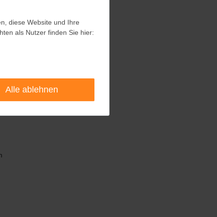
en, diese Website und Ihre
en, diese Website und Ihre
en als Nutzer finden Sie hier:
en als Nutzer finden Sie hier:
n
Alle ablehnen
Alle ablehnen
n