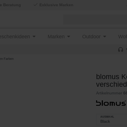
le Beratung
Exklusive Marken
schenkideen
Marken
Outdoor
Woh
en Farben
blomus K
verschie
Artikelnummer
6
AUSWAHL