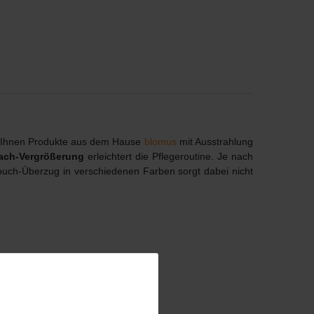
en Ihnen Produkte aus dem Hause
blomus
mit Ausstrahlung
ach-Vergrößerung
erleichtert die Pflegeroutine. Je nach
ouch-Überzug in verschiedenen Farben sorgt dabei nicht