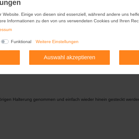
r Website. Einige von diesen sind essenziell, während andere uns helf
r Website. Einige von diesen sind essenziell, während andere uns helf
ere Informationen zu den von uns verwendeten Cookies und Ihren Recht
ere Informationen zu den von uns verwendeten Cookies und Ihren Recht
essum
essum
Funktional
Funktional
Weitere Einstellungen
Weitere Einstellungen
ird für diesen Artikel die Reinigung mit einem feuchten Tuch empfohle
Auswahl akzeptieren
Auswahl akzeptieren
örigen Halterung genommen und einfach wieder hinein gesteckt werde