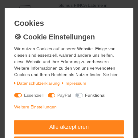
blomus FINCA Laterne in
verschiedenen Größen und
Farben
Cookies
Cookies
54,95 €
inkl. ges. MwSt.
zzgl.
Versandkosten
Wir nutzen Cookies auf unserer Website. Einige von
Wir nutzen Cookies auf unserer Website. Einige von
diesen sind essenziell, während andere uns helfen,
diesen sind essenziell, während andere uns helfen,
diese Website und Ihre Erfahrung zu verbessern.
diese Website und Ihre Erfahrung zu verbessern.
blomus STAY Kissen Outdoor 45 x
Weitere Informationen zu den von uns verwendeten
Weitere Informationen zu den von uns verwendeten
45 cm in verschiedenen Farben
Cookies und Ihren Rechten als Nutzer finden Sie hier:
Cookies und Ihren Rechten als Nutzer finden Sie hier:
Daten­schutz­erklärung
Daten­schutz­erklärung
Impressum
Impressum
39,95 €
inkl. ges. MwSt.
Essenziell
Essenziell
PayPal
PayPal
Funktional
Funktional
zzgl.
Versandkosten
Weitere Einstellungen
Weitere Einstellungen
blomus STAY Kissen Outdoor 70 x
Alle akzeptieren
Alle akzeptieren
30 cm in verschiedenen Farben