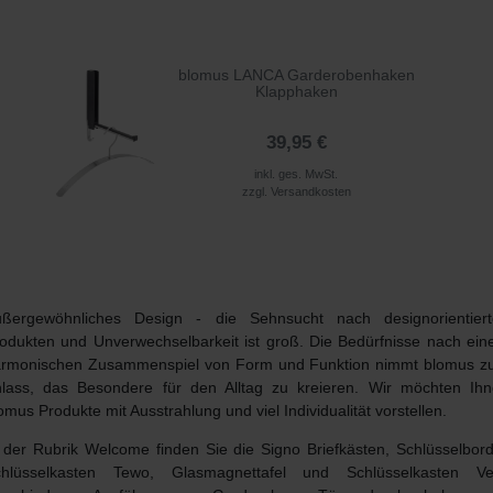
blomus LANCA Garderobenhaken
Klapphaken
39,95 €
inkl. ges. MwSt.
zzgl.
Versandkosten
ßergewöhnliches Design - die Sehnsucht nach designorientier
odukten und Unverwechselbarkeit ist groß. Die Bedürfnisse nach ei
rmonischen Zusammenspiel von Form und Funktion nimmt blomus 
lass, das Besondere für den Alltag zu kreieren. Wir möchten Ih
omus Produkte
mit Ausstrahlung und viel Individualität vorstellen.
 der Rubrik
Welcome
finden Sie die Signo Briefkästen, Schlüsselbor
chlüsselkasten Tewo, Glasmagnettafel und Schlüsselkasten Vel