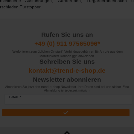
erschiedene Ausführungen, Garderoben, Türgarderobenhaken u
rschieden Türstopper.
Rufen Sie uns an
+49 (0) 911 97565096*
*telefonieren zum üblichen Ortstarif. Verbindugsgebühren für Anrufe aus dem
Mobilfunknetz können ggf. abweichen.
Schreiben Sie uns
kontakt@trend-e-shop.de
Newsletter abonnieren
Abonnieren Sie jetzt den trend-e-shop Newsletter. Ihre Daten sind bei uns sicher. Eine
Abmeldung ist jederzeit möglich.
E-MAIL *