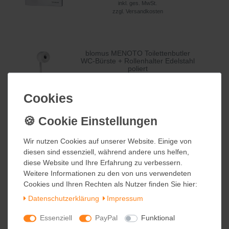
inkl. ges. MwSt.
zzgl.
Versandkosten
blomus MENOTO Toilettenbutler
WC-Bürste + Rollenhalter Edelstahl
poliert
209,00 €
Cookies
Cookies
inkl. ges. MwSt.
Kostenloser Versand
Wir nutzen Cookies auf unserer Website. Einige von
Wir nutzen Cookies auf unserer Website. Einige von
diesen sind essenziell, während andere uns helfen,
diesen sind essenziell, während andere uns helfen,
blomus MENOTO Feuchttücherbox
diese Website und Ihre Erfahrung zu verbessern.
diese Website und Ihre Erfahrung zu verbessern.
Edelstahl matt
Weitere Informationen zu den von uns verwendeten
Weitere Informationen zu den von uns verwendeten
Cookies und Ihren Rechten als Nutzer finden Sie hier:
Cookies und Ihren Rechten als Nutzer finden Sie hier:
79,95 €
Daten­schutz­erklärung
Daten­schutz­erklärung
Impressum
Impressum
inkl. ges. MwSt.
Kostenloser Versand
Essenziell
Essenziell
PayPal
PayPal
Funktional
Funktional