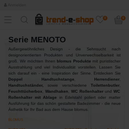
Anmelden
0
0
Serie MENOTO
Außergewöhnliches Design - die Sehnsucht nach
designorientierten Produkten und Unverwechselbarkeit ist
groß. Wir möchten Ihnen
blomus Produkte
mit puristischer
Ausstrahlung und viel Individualität vorstellen. Lassen Sie
sich darauf ein - eine Inspiration der Sinne. Entdecken Sie
Doppel Handtuchstange
,
Herrendiener
,
Handtuchständer,
sowie verschiedene
Toilettenbutler
,
Feuchttücherbox
,
Wandhaken
,
WC Rollenhalter
und
WC
Rollenhalter mit Ablage
in Edelstahl poliert oder matter
Ausführung für das schön gestaltete Badezimmer - die neue
Ästhetik für Ihr Bad aus dem Hause blomus.
BLOMUS