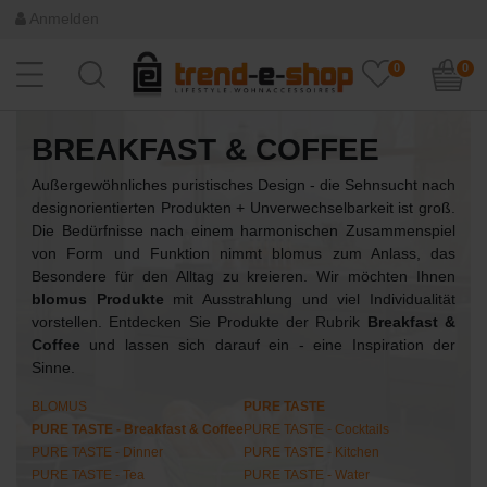
Anmelden
0
0
BREAKFAST & COFFEE
Außergewöhnliches puristisches Design - die Sehnsucht nach
designorientierten Produkten + Unverwechselbarkeit ist groß.
Die Bedürfnisse nach einem harmonischen Zusammenspiel
von Form und Funktion nimmt blomus zum Anlass, das
Besondere für den Alltag zu kreieren. Wir möchten Ihnen
blomus Produkte
mit Ausstrahlung und viel Individualität
vorstellen. Entdecken Sie Produkte der Rubrik
Breakfast &
Coffee
und lassen sich darauf ein - eine Inspiration der
Sinne.
BLOMUS
PURE TASTE
PURE TASTE - Breakfast & Coffee
PURE TASTE - Cocktails
PURE TASTE - Dinner
PURE TASTE - Kitchen
PURE TASTE - Tea
PURE TASTE - Water