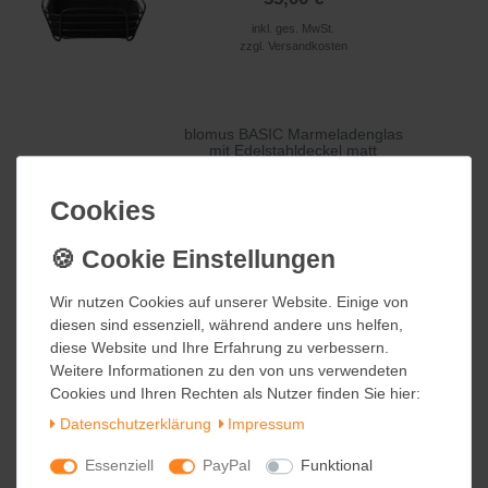
inkl. ges. MwSt.
zzgl.
Versandkosten
blomus BASIC Marmeladenglas
mit Edelstahldeckel matt
26,50 €
Cookies
Cookies
inkl. ges. MwSt.
zzgl.
Versandkosten
Wir nutzen Cookies auf unserer Website. Einige von
Wir nutzen Cookies auf unserer Website. Einige von
diesen sind essenziell, während andere uns helfen,
diesen sind essenziell, während andere uns helfen,
blomus Thermo Kaffeegläser
diese Website und Ihre Erfahrung zu verbessern.
diese Website und Ihre Erfahrung zu verbessern.
NERO 2 Stück
Weitere Informationen zu den von uns verwendeten
Weitere Informationen zu den von uns verwendeten
Cookies und Ihren Rechten als Nutzer finden Sie hier:
Cookies und Ihren Rechten als Nutzer finden Sie hier:
27,50 €
Daten­schutz­erklärung
Daten­schutz­erklärung
Impressum
Impressum
inkl. ges. MwSt.
zzgl.
Versandkosten
Essenziell
Essenziell
PayPal
PayPal
Funktional
Funktional