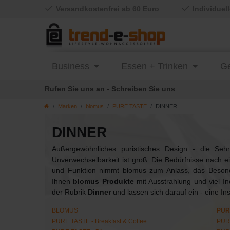
Versandkostenfrei ab 60 Euro
Individuel
Business
Essen + Trinken
Ge
Rufen Sie uns an - Schreiben Sie uns
Marken
blomus
PURE TASTE
DINNER
DINNER
Außergewöhnliches puristisches Design - die Sehn
Unverwechselbarkeit ist groß. Die Bedürfnisse nac
und Funktion nimmt blomus zum Anlass, das Besonde
Ihnen
blomus Produkte
mit Ausstrahlung und viel Ind
der Rubrik
Dinner
und lassen sich darauf ein - eine Ins
BLOMUS
PUR
PURE TASTE - Breakfast & Coffee
PURE