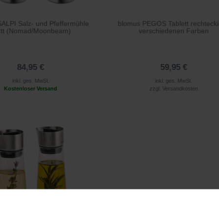
ALPI Salz- und Pfeffermühle
blomus PEGOS Tablett rechtecki
tt (Nomad/Moonbeam)
verschiedenen Farben
84,95 €
59,95 €
inkl. ges. MwSt.
inkl. ges. MwSt.
Kostenloser Versand
zzgl.
Versandkosten