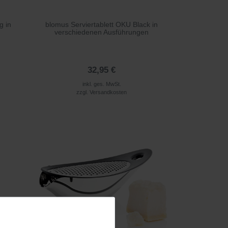
g in
blomus Serviertablett OKU Black in
verschiedenen Ausführungen
32,95 €
inkl. ges. MwSt.
zzgl.
Versandkosten