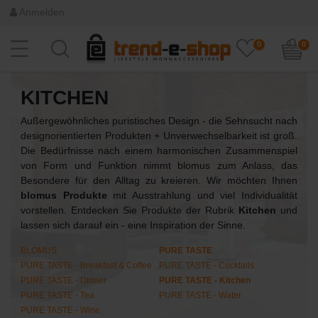
Anmelden
0
0
KITCHEN
Außergewöhnliches puristisches Design - die Sehnsucht nach
designorientierten Produkten + Unverwechselbarkeit ist groß.
Die Bedürfnisse nach einem harmonischen Zusammenspiel
von Form und Funktion nimmt blomus zum Anlass, das
Besondere für den Alltag zu kreieren. Wir möchten Ihnen
blomus Produkte
mit Ausstrahlung und viel Individualität
vorstellen. Entdecken Sie Produkte der Rubrik
Kitchen
und
lassen sich darauf ein - eine Inspiration der Sinne.
BLOMUS
PURE TASTE
PURE TASTE - Breakfast & Coffee
PURE TASTE - Cocktails
PURE TASTE - Dinner
PURE TASTE - Kitchen
PURE TASTE - Tea
PURE TASTE - Water
PURE TASTE - Wine