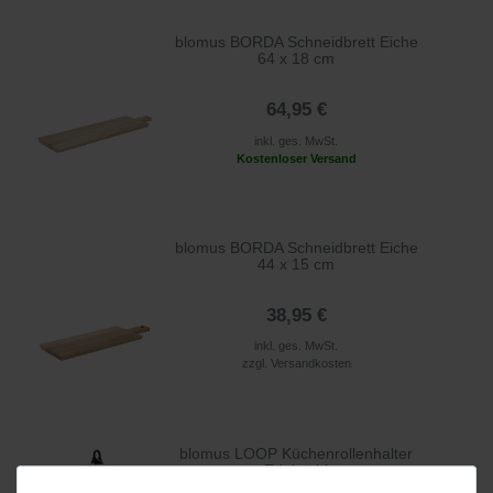
blomus BORDA Schneidbrett Eiche
64 x 18 cm
64,95 €
inkl. ges. MwSt.
Kostenloser Versand
blomus BORDA Schneidbrett Eiche
44 x 15 cm
38,95 €
inkl. ges. MwSt.
zzgl.
Versandkosten
blomus LOOP Küchenrollenhalter
Edelstahl