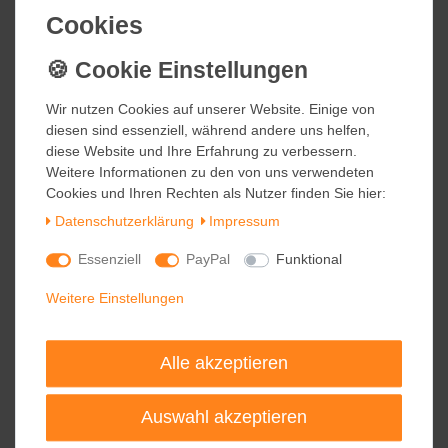
Cookies
Cookies
49,95 €
inkl. ges. MwSt.
zzgl.
Versandkosten
Wir nutzen Cookies auf unserer Website. Einige von
Wir nutzen Cookies auf unserer Website. Einige von
diesen sind essenziell, während andere uns helfen,
diesen sind essenziell, während andere uns helfen,
blomus COLO Küchenrollenhalter
diese Website und Ihre Erfahrung zu verbessern.
diese Website und Ihre Erfahrung zu verbessern.
in verschiedenen Farben
Weitere Informationen zu den von uns verwendeten
Weitere Informationen zu den von uns verwendeten
Cookies und Ihren Rechten als Nutzer finden Sie hier:
Cookies und Ihren Rechten als Nutzer finden Sie hier:
24,95 €
Daten­schutz­erklärung
Daten­schutz­erklärung
Impressum
Impressum
inkl. ges. MwSt.
zzgl.
Versandkosten
Essenziell
Essenziell
PayPal
PayPal
Funktional
Funktional
Weitere Einstellungen
Weitere Einstellungen
blomus PUNCTO Kurzzeitmesser
Edelstahl matt Kunststoff
Alle akzeptieren
Alle akzeptieren
16,50 €
Auswahl akzeptieren
Auswahl akzeptieren
inkl. ges. MwSt.
zzgl.
Versandkosten