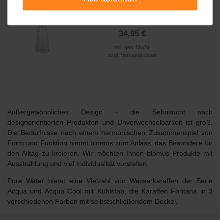
blomus ALDOA Wasserkaraffe
34,95 €
inkl. ges. MwSt.
zzgl.
Versandkosten
Außergewöhnliches Design - die Sehnsucht nach
designorientierten Produkten und Unverwechselbarkeit ist groß.
Die Bedürfnisse nach einem harmonischen Zusammenspiel von
Form und Funktion nimmt blomus zum Anlass, das Besondere für
den Alltag zu kreieren. Wir möchten Ihnen
blomus Produkte
mit
Ausstrahlung und viel Individualität vorstellen.
Pure
Water
bietet eine Vielzahl von Wasserkaraffen der Serie
Acqua und Acqua Cool mit Kühlstab, die Karaffen Fontana in 3
verschiedenen Farben mit selbstschließendem Deckel.