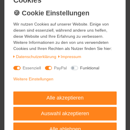
blomus ACQUA Wasserkaraffe
Wir nutzen Cookies auf unserer Website. Einige von
Wir nutzen Cookies auf unserer Website. Einige von
Edelstahl matt Glas 1500 ml
diesen sind essenziell, während andere uns helfen,
diesen sind essenziell, während andere uns helfen,
diese Website und Ihre Erfahrung zu verbessern.
diese Website und Ihre Erfahrung zu verbessern.
59,95 €
Weitere Informationen zu den von uns verwendeten
Weitere Informationen zu den von uns verwendeten
Cookies und Ihren Rechten als Nutzer finden Sie hier:
Cookies und Ihren Rechten als Nutzer finden Sie hier:
inkl. ges. MwSt.
zzgl.
Versandkosten
Daten­schutz­erklärung
Daten­schutz­erklärung
Impressum
Impressum
Essenziell
Essenziell
PayPal
PayPal
Funktional
Funktional
blomus ACQUA Wasserkaraffe
Weitere Einstellungen
Weitere Einstellungen
Edelstahl matt Glas 1000 ml
49,95 €
Alle akzeptieren
Alle akzeptieren
inkl. ges. MwSt.
zzgl.
Versandkosten
Auswahl akzeptieren
Auswahl akzeptieren
Alle ablehnen
Alle ablehnen