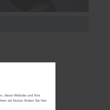
en, diese Website und Ihre
en, diese Website und Ihre
en als Nutzer finden Sie hier:
en als Nutzer finden Sie hier: