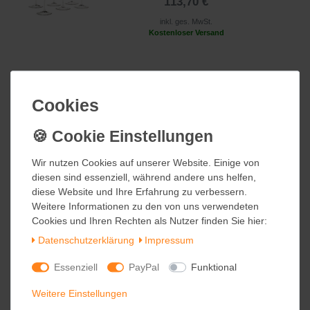
113,70 €
inkl. ges. MwSt.
Kostenloser Versand
Holmegaard CABERNET
Weißweinglas 6 Stück 36 cl Design
Cookies
Cookies
Peter Svarrer
113,70 €
inkl. ges. MwSt.
Wir nutzen Cookies auf unserer Website. Einige von
Wir nutzen Cookies auf unserer Website. Einige von
Kostenloser Versand
diesen sind essenziell, während andere uns helfen,
diesen sind essenziell, während andere uns helfen,
diese Website und Ihre Erfahrung zu verbessern.
diese Website und Ihre Erfahrung zu verbessern.
Weitere Informationen zu den von uns verwendeten
Weitere Informationen zu den von uns verwendeten
Cookies und Ihren Rechten als Nutzer finden Sie hier:
Cookies und Ihren Rechten als Nutzer finden Sie hier:
Holmegaard CABERNET
Wasserglas 6 Stück 25 cl Design
Daten­schutz­erklärung
Daten­schutz­erklärung
Impressum
Impressum
Peter Svarrer
Essenziell
Essenziell
PayPal
PayPal
Funktional
Funktional
95,70 €
Weitere Einstellungen
Weitere Einstellungen
inkl. ges. MwSt.
Kostenloser Versand