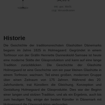
inkl. ges. MwSt.
zzgl.
Versandkosten
Historie
Die Geschichte der
traditionsreichsten
Glashütten Dänemarks
begann
im Jahre 1825 in Holmegaard.
Gegründet in einem
Torfmoor von der Gräfin Henriette Danneskiold-Samsøe ist heute
eine moderne Stätte der Glasproduktion und kann auf eine lange
Tradition zurückblicken.
Die Geschichte der
Glashütte
Holmegaard
ist eine Geschichte von
ein paar kleinen
Glashütte
in
einem Torfmoor
, wachsen
, Teil eines
großen, modernen
Gruppe
über einen Zeitraum
von 175
Jahren.
Während des 20.
Jahrhunderts
, trat
Künstlern die
Gleichung
,
Konzeption und
Gestaltung
Holmegaard
die
Glasprodukte.
Dies war der Beginn
einer langen und
stolzen Tradition
,
und als ein Ergebnis
, auch
bis
zum heutigen Tag
,
einige der
besten Künstler
in
Dänemark
mit
Holmegaard
die
Glasproduktion
verbunden
.