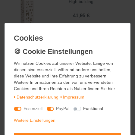
High building
41,95 €
inkl. ges. MwSt.
zzgl.
Versandkosten
Cookies
Cookies
Kähler URBANIA Design Lichthaus
Long church
Wir nutzen Cookies auf unserer Website. Einige von
Wir nutzen Cookies auf unserer Website. Einige von
diesen sind essenziell, während andere uns helfen,
diesen sind essenziell, während andere uns helfen,
24,95 €
diese Website und Ihre Erfahrung zu verbessern.
diese Website und Ihre Erfahrung zu verbessern.
inkl. ges. MwSt.
Weitere Informationen zu den von uns verwendeten
Weitere Informationen zu den von uns verwendeten
zzgl.
Versandkosten
Cookies und Ihren Rechten als Nutzer finden Sie hier:
Cookies und Ihren Rechten als Nutzer finden Sie hier:
Daten­schutz­erklärung
Daten­schutz­erklärung
Impressum
Impressum
Essenziell
Essenziell
PayPal
PayPal
Funktional
Funktional
Kähler URBANIA Design Lichthaus
Functio
Weitere Einstellungen
Weitere Einstellungen
24,95 €