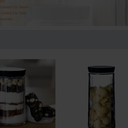
oor
e Grand Cru Sense
e Grand Cru Take
hnachten