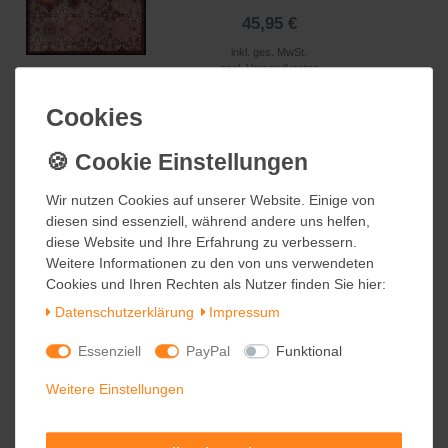
45,95 €
inkl. ges. MwSt.
zzgl.
Versandkosten
Cookies
Cookies
Salonloewe HIDDEN JUNGLE
Fußmatte Wohnmatte 50 x 75 cm
Wir nutzen Cookies auf unserer Website. Einige von
Wir nutzen Cookies auf unserer Website. Einige von
47,95 €
diesen sind essenziell, während andere uns helfen,
diesen sind essenziell, während andere uns helfen,
inkl. ges. MwSt.
diese Website und Ihre Erfahrung zu verbessern.
diese Website und Ihre Erfahrung zu verbessern.
zzgl.
Versandkosten
Weitere Informationen zu den von uns verwendeten
Weitere Informationen zu den von uns verwendeten
Cookies und Ihren Rechten als Nutzer finden Sie hier:
Cookies und Ihren Rechten als Nutzer finden Sie hier:
Daten­schutz­erklärung
Daten­schutz­erklärung
Impressum
Impressum
Salonloewe TROPICAL MOOD
Essenziell
Essenziell
PayPal
PayPal
Funktional
Funktional
Fußmatte Wohnmatte 50 x 75 cm
Weitere Einstellungen
Weitere Einstellungen
47,95 €
inkl. ges. MwSt.
zzgl.
Versandkosten