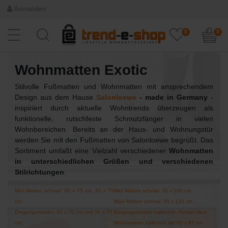
Anmelden
0
0
Wohnmatten Exotic
Stilvolle Fußmatten und Wohnmatten mit ansprechendem
Design aus dem Hause
Salonloewe
- made in Germany
-
inspiriert durch aktuelle Wohntrends überzeugen als
funktionelle, rutschfeste Schmutzfänger in vielen
Wohnbereichen. Bereits an der Haus- und Wohnungstür
werden Sie mit den Fußmatten von Salonloewe begrüßt. Das
Sortiment umfaßt eine Vielzahl verschiedener
Wohnmatten
in unterschiedlichen Größen und verschiedenen
Stilrichtungen
.
Mini Matten schmal: 30 x 75 cm, 35 x 75
Midi Matten schmal: 30 x 100 cm
cm
Maxi Matten schmal: 35 x 120 cm
Eingangsmatten: 45 x 70 cm und 50 x 75
Eingangsmatten halbrund, Format Herz
cm
Wohnmatten halbrund tief 60 x 85 cm