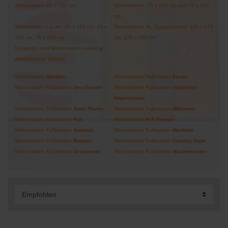
Wohnmatten 60 x 150 cm
Wohnmatten: 75 x 100 cm und 75 x 120
cm
Wohnmatten Läufer: 60 x 180 cm, 75 x
Wohnmatten XL Teppichformat: 115 x 175
150 cm, 75 x 190 cm
cm, 120 x 200 cm
Eingangs- und Wohnmatten einfarbig
verschiedene Größen
Wohnmatten
Kitchen
Wohnmatten Fußmatten
Exotic
Wohnmatten Fußmatten
Geo Games
Wohnmatten Fußmatten
Impulsive
Impressions
Wohnmatten Fußmatten
Anna
Flores
Wohnmatten Fußmatten
Welcome
Wohnmatten Fußmatten
Fun
Wohnmatten
Fell Format
Wohnmatten Fußmatten
Animals
Wohnmatten Fußmatten
Maritime
Wohnmatten Fußmatten
Botanic
Wohnmatten Fußmatten
Country Style
Wohnmatten Fußmatten
Ornaments
Wohnmatten Fußmatten
Wachtmeister