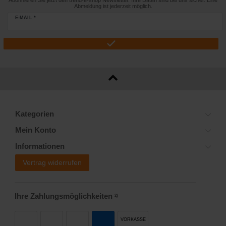
Abonnieren Sie jetzt den trend-e-shop Newsletter. Ihre Daten sind bei uns sicher. Eine
Abmeldung ist jederzeit möglich.
E-MAIL *
Kategorien
Mein Konto
Informationen
Vertrag widerrufen
Ihre Zahlungsmöglichkeiten
2)
VORKASSE