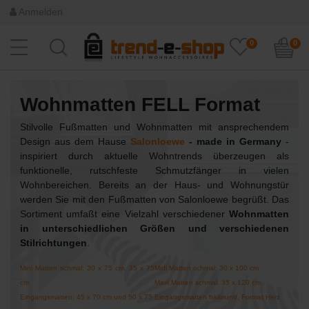
Anmelden
0
0
Wohnmatten FELL Format
Stilvolle Fußmatten und Wohnmatten mit ansprechendem
Design aus dem Hause
Salonloewe
- made in Germany
-
inspiriert durch aktuelle Wohntrends überzeugen als
funktionelle, rutschfeste Schmutzfänger in vielen
Wohnbereichen. Bereits an der Haus- und Wohnungstür
werden Sie mit den Fußmatten von Salonloewe begrüßt. Das
Sortiment umfaßt eine Vielzahl verschiedener
Wohnmatten
in unterschiedlichen Größen und verschiedenen
Stilrichtungen
.
Mini Matten schmal: 30 x 75 cm, 35 x 75
Midi Matten schmal: 30 x 100 cm
cm
Maxi Matten schmal: 35 x 120 cm
Eingangsmatten: 45 x 70 cm und 50 x 75
Eingangsmatten halbrund, Format Herz