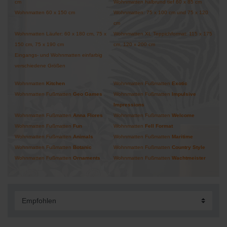
cm
Wohnmatten halbrund tief 60 x 85 cm
Wohnmatten 60 x 150 cm
Wohnmatten: 75 x 100 cm und 75 x 120
cm
Wohnmatten Läufer: 60 x 180 cm, 75 x
Wohnmatten XL Teppichformat: 115 x 175
150 cm, 75 x 190 cm
cm, 120 x 200 cm
Eingangs- und Wohnmatten einfarbig
verschiedene Größen
Wohnmatten
Kitchen
Wohnmatten Fußmatten
Exotic
Wohnmatten Fußmatten
Geo Games
Wohnmatten Fußmatten
Impulsive
Impressions
Wohnmatten Fußmatten
Anna
Flores
Wohnmatten Fußmatten
Welcome
Wohnmatten Fußmatten
Fun
Wohnmatten
Fell Format
Wohnmatten Fußmatten
Animals
Wohnmatten Fußmatten
Maritime
Wohnmatten Fußmatten
Botanic
Wohnmatten Fußmatten
Country Style
Wohnmatten Fußmatten
Ornaments
Wohnmatten Fußmatten
Wachtmeister