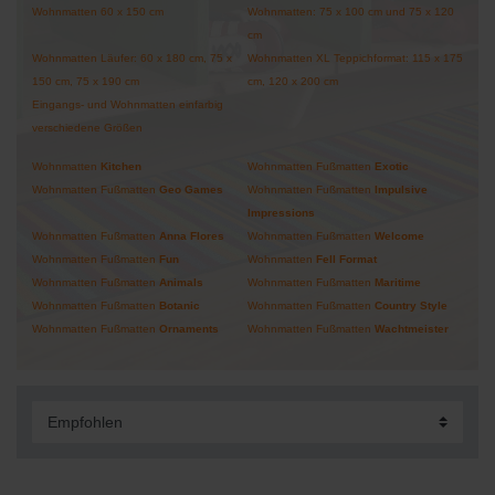
Wohnmatten 60 x 150 cm
Wohnmatten: 75 x 100 cm und 75 x 120
cm
Wohnmatten Läufer: 60 x 180 cm, 75 x
Wohnmatten XL Teppichformat: 115 x 175
150 cm, 75 x 190 cm
cm, 120 x 200 cm
Eingangs- und Wohnmatten einfarbig
verschiedene Größen
Wohnmatten
Kitchen
Wohnmatten Fußmatten
Exotic
Wohnmatten Fußmatten
Geo Games
Wohnmatten Fußmatten
Impulsive
Impressions
Wohnmatten Fußmatten
Anna
Flores
Wohnmatten Fußmatten
Welcome
Wohnmatten Fußmatten
Fun
Wohnmatten
Fell Format
Wohnmatten Fußmatten
Animals
Wohnmatten Fußmatten
Maritime
Wohnmatten Fußmatten
Botanic
Wohnmatten Fußmatten
Country Style
Wohnmatten Fußmatten
Ornaments
Wohnmatten Fußmatten
Wachtmeister