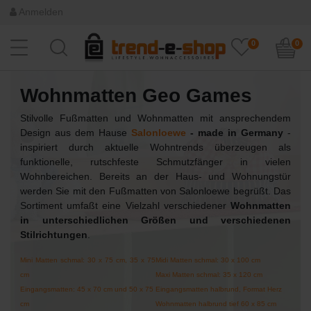
Anmelden
0
0
Wohnmatten Geo Games
Stilvolle Fußmatten und Wohnmatten mit ansprechendem
Design aus dem Hause
Salonloewe
- made in Germany
-
inspiriert durch aktuelle Wohntrends überzeugen als
funktionelle, rutschfeste Schmutzfänger in vielen
Wohnbereichen. Bereits an der Haus- und Wohnungstür
werden Sie mit den Fußmatten von Salonloewe begrüßt. Das
Sortiment umfaßt eine Vielzahl verschiedener
Wohnmatten
in unterschiedlichen Größen und verschiedenen
Stilrichtungen
.
Mini Matten schmal: 30 x 75 cm, 35 x 75
Midi Matten schmal: 30 x 100 cm
cm
Maxi Matten schmal: 35 x 120 cm
Eingangsmatten: 45 x 70 cm und 50 x 75
Eingangsmatten halbrund, Format Herz
cm
Wohnmatten halbrund tief 60 x 85 cm