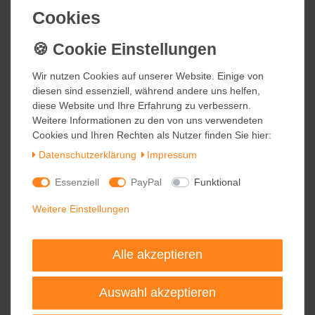
Cookies
Cookies
Salonloewe CICLAMINI Fußmatte
Wohnmatte Gabila Rissone 75 x 190
cm
Wir nutzen Cookies auf unserer Website. Einige von
Wir nutzen Cookies auf unserer Website. Einige von
diesen sind essenziell, während andere uns helfen,
diesen sind essenziell, während andere uns helfen,
185,95 €
diese Website und Ihre Erfahrung zu verbessern.
diese Website und Ihre Erfahrung zu verbessern.
inkl. ges. MwSt.
Weitere Informationen zu den von uns verwendeten
Weitere Informationen zu den von uns verwendeten
Kostenloser Versand
Cookies und Ihren Rechten als Nutzer finden Sie hier:
Cookies und Ihren Rechten als Nutzer finden Sie hier:
Daten­schutz­erklärung
Daten­schutz­erklärung
Impressum
Impressum
Essenziell
Essenziell
PayPal
PayPal
Funktional
Funktional
Salonloewe KLIMT LEBENSBAUM
TOP
Fußmatte Wohnmatte 75 x 190 cm
Weitere Einstellungen
Weitere Einstellungen
185,95 €
inkl. ges. MwSt.
Alle akzeptieren
Alle akzeptieren
Kostenloser Versand
Auswahl akzeptieren
Auswahl akzeptieren