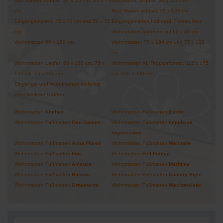
Mini Matten schmal: 30 x 75 cm, 35 x 75
Midi Matten schmal: 30 x 100 cm
cm
Maxi Matten schmal: 35 x 120 cm
Eingangsmatten: 45 x 70 cm und 50 x 75
Eingangsmatten halbrund, Format Herz
cm
Wohnmatten halbrund tief 60 x 85 cm
Wohnmatten 60 x 150 cm
Wohnmatten: 75 x 100 cm und 75 x 120
cm
Wohnmatten Läufer: 60 x 180 cm, 75 x
Wohnmatten XL Teppichformat: 115 x 175
150 cm, 75 x 190 cm
cm, 120 x 200 cm
Eingangs- und Wohnmatten einfarbig
verschiedene Größen
Wohnmatten
Kitchen
Wohnmatten Fußmatten
Exotic
Wohnmatten Fußmatten
Geo Games
Wohnmatten Fußmatten
Impulsive
Impressions
Wohnmatten Fußmatten
Anna
Flores
Wohnmatten Fußmatten
Welcome
Wohnmatten Fußmatten
Fun
Wohnmatten
Fell Format
Wohnmatten Fußmatten
Animals
Wohnmatten Fußmatten
Maritime
Wohnmatten Fußmatten
Botanic
Wohnmatten Fußmatten
Country Style
Wohnmatten Fußmatten
Ornaments
Wohnmatten Fußmatten
Wachtmeister