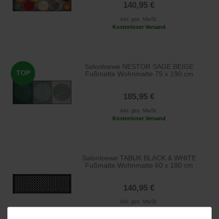
140,95 €
inkl. ges. MwSt.
Kostenloser Versand
Salonloewe NESTOR SAGE BEIGE
TOP
Fußmatte Wohnmatte 75 x 190 cm
185,95 €
inkl. ges. MwSt.
Kostenloser Versand
Salonloewe TABUK BLACK & WHITE
Fußmatte Wohnmatte 60 x 180 cm
140,95 €
inkl. ges. MwSt.
Kostenloser Versand