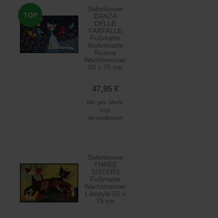
Salonloewe
TOP
DANZA
DELLE
FARFALLE
Fußmatte
Wohnmatte
Rosina
Wachtmeister
50 x 75 cm
47,95 €
inkl. ges. MwSt.
zzgl.
Versandkosten
Salonloewe
THREE
SISTERS
Fußmatte
Wachtmeister
Lifestyle 50 x
75 cm