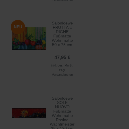
Salonloewe
NEU
FRUTTA E
RIGHE
Fußmatte
Wohnmatte
50 x 75 cm
47,95 €
inkl. ges. MwSt.
zzgl.
Versandkosten
Salonloewe
SOLE
NUOVO
Fußmatte
Wohnmatte
Rosina
Wachtmeister
35 x 120 cm