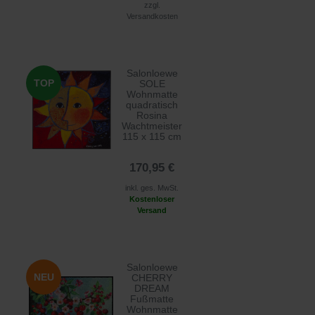
zzgl.
Versandkosten
Salonloewe
TOP
SOLE
Wohnmatte
quadratisch
Rosina
Wachtmeister
115 x 115 cm
170,95 €
inkl. ges. MwSt.
Kostenloser
Versand
Salonloewe
NEU
CHERRY
DREAM
Fußmatte
Wohnmatte