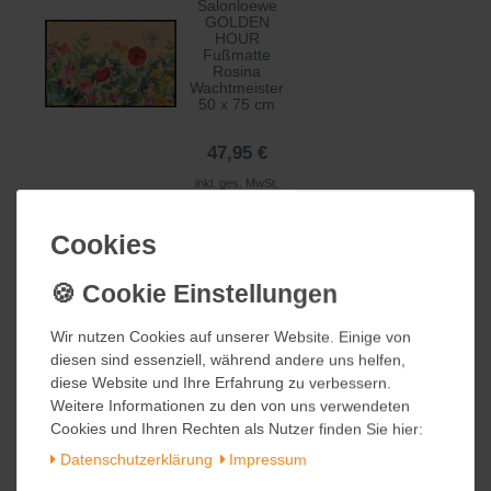
Salonloewe
GOLDEN
HOUR
Fußmatte
Rosina
Wachtmeister
50 x 75 cm
47,95 €
inkl. ges. MwSt.
zzgl.
Versandkosten
Cookies
Cookies
Salonloewe
SOLE
Wir nutzen Cookies auf unserer Website. Einige von
Wir nutzen Cookies auf unserer Website. Einige von
NUOVO
halbrund
diesen sind essenziell, während andere uns helfen,
diesen sind essenziell, während andere uns helfen,
Fußmatte
diese Website und Ihre Erfahrung zu verbessern.
diese Website und Ihre Erfahrung zu verbessern.
Wohnmatte
Weitere Informationen zu den von uns verwendeten
Weitere Informationen zu den von uns verwendeten
Rosina
Wachtmeister
Cookies und Ihren Rechten als Nutzer finden Sie hier:
Cookies und Ihren Rechten als Nutzer finden Sie hier:
60 x 85 cm
Daten­schutz­erklärung
Daten­schutz­erklärung
Impressum
Impressum
64,95 €