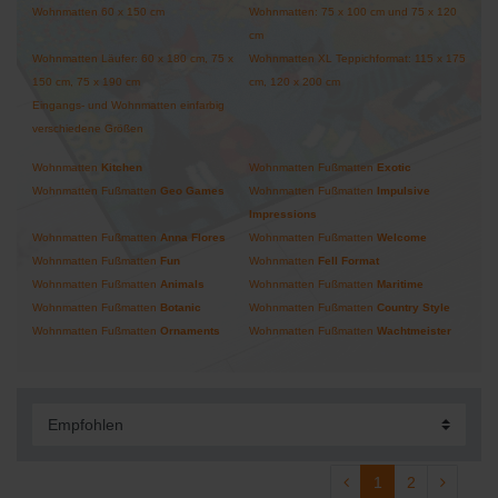
Wohnmatten 60 x 150 cm
Wohnmatten: 75 x 100 cm und 75 x 120
cm
Wohnmatten Läufer: 60 x 180 cm, 75 x
Wohnmatten XL Teppichformat: 115 x 175
150 cm, 75 x 190 cm
cm, 120 x 200 cm
Eingangs- und Wohnmatten einfarbig
verschiedene Größen
Wohnmatten
Kitchen
Wohnmatten Fußmatten
Exotic
Wohnmatten Fußmatten
Geo Games
Wohnmatten Fußmatten
Impulsive
Impressions
Wohnmatten Fußmatten
Anna
Flores
Wohnmatten Fußmatten
Welcome
Wohnmatten Fußmatten
Fun
Wohnmatten
Fell Format
Wohnmatten Fußmatten
Animals
Wohnmatten Fußmatten
Maritime
Wohnmatten Fußmatten
Botanic
Wohnmatten Fußmatten
Country Style
Wohnmatten Fußmatten
Ornaments
Wohnmatten Fußmatten
Wachtmeister
1
2