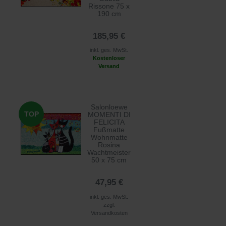
Rissone 75 x
190 cm
185,95 €
inkl. ges. MwSt.
Kostenloser
Versand
Salonloewe
TOP
MOMENTI DI
FELICITA
Fußmatte
Wohnmatte
Rosina
Wachtmeister
50 x 75 cm
47,95 €
inkl. ges. MwSt.
zzgl.
Versandkosten