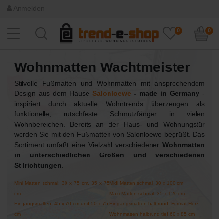
Anmelden
0
0
Wohnmatten Wachtmeister
Stilvolle Fußmatten und Wohnmatten mit ansprechendem
Design aus dem Hause
Salonloewe
- made in Germany
-
inspiriert durch aktuelle Wohntrends überzeugen als
funktionelle, rutschfeste Schmutzfänger in vielen
Wohnbereichen. Bereits an der Haus- und Wohnungstür
werden Sie mit den Fußmatten von Salonloewe begrüßt. Das
Sortiment umfaßt eine Vielzahl verschiedener
Wohnmatten
in unterschiedlichen Größen und verschiedenen
Stilrichtungen
.
Mini Matten schmal: 30 x 75 cm, 35 x 75
Midi Matten schmal: 30 x 100 cm
cm
Maxi Matten schmal: 35 x 120 cm
Eingangsmatten: 45 x 70 cm und 50 x 75
Eingangsmatten halbrund, Format Herz
cm
Wohnmatten halbrund tief 60 x 85 cm