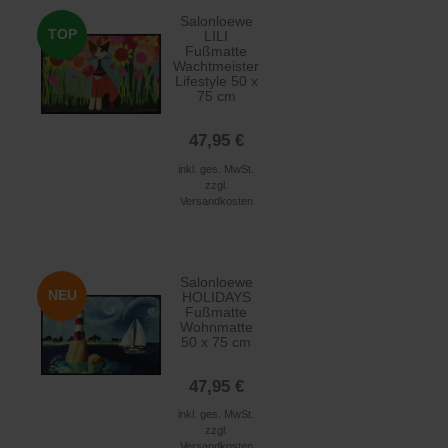
Salonloewe
TOP
LILI
Fußmatte
Wachtmeister
Lifestyle 50 x
75 cm
47,95 €
inkl. ges. MwSt.
zzgl.
Versandkosten
Salonloewe
NEU
HOLIDAYS
Fußmatte
Wohnmatte
50 x 75 cm
47,95 €
inkl. ges. MwSt.
zzgl.
Versandkosten