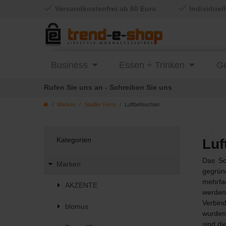
Versandkostenfrei ab 60 Euro
Individuel
Business
Essen + Trinken
Ge
Rufen Sie uns an - Schreiben Sie uns
Marken
Stadler Form
Luftbefeuchter
Kategorien
Luf
Das Sc
Marken
gegründ
mehrfac
AKZENTE
werden
Verbin
blomus
wurden
sind di