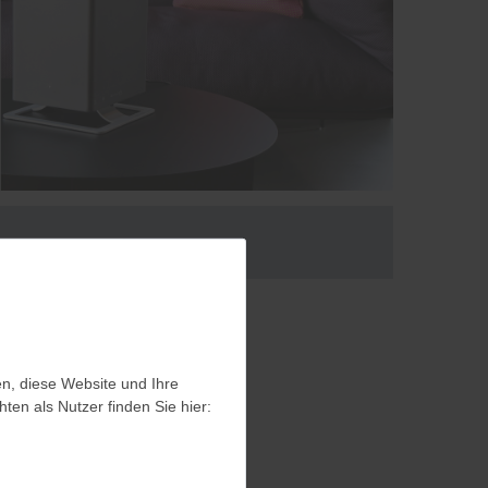
en, diese Website und Ihre
en, diese Website und Ihre
en als Nutzer finden Sie hier:
en als Nutzer finden Sie hier: