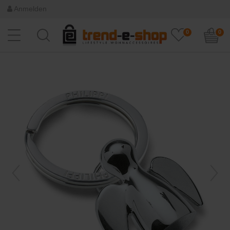
Anmelden
0
0