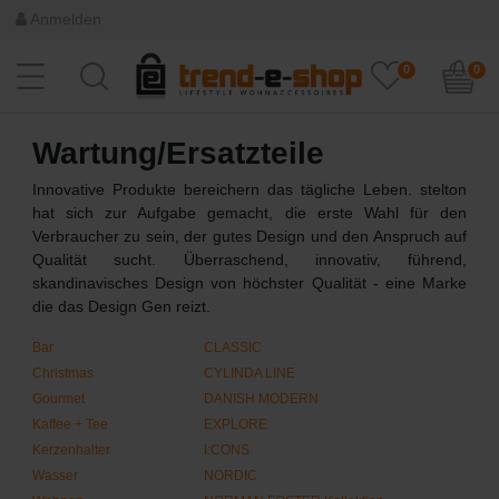
Anmelden
0
0
Wartung/Ersatzteile
Innovative Produkte bereichern das tägliche Leben. stelton
hat sich zur Aufgabe gemacht, die erste Wahl für den
Verbraucher zu sein, der gutes Design und den Anspruch auf
Qualität sucht. Überraschend, innovativ, führend,
skandinavisches Design von höchster Qualität - eine Marke
die das Design Gen reizt.
Bar
CLASSIC
Christmas
CYLINDA LINE
Gourmet
DANISH MODERN
Kaffee + Tee
EXPLORE
Kerzenhalter
I:CONS
Wasser
NORDIC