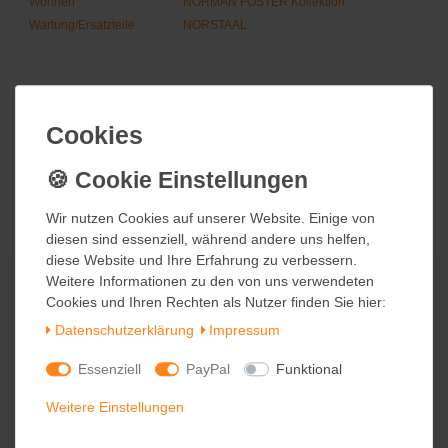
Wohnen
NORMAN FOSTER Kollektion
Wartung/Ersatzteile
NORSTAAL
Cookies
Cookies
Wir nutzen Cookies auf unserer Website. Einige von
Wir nutzen Cookies auf unserer Website. Einige von
diesen sind essenziell, während andere uns helfen,
diesen sind essenziell, während andere uns helfen,
diese Website und Ihre Erfahrung zu verbessern.
diese Website und Ihre Erfahrung zu verbessern.
Weitere Informationen zu den von uns verwendeten
Weitere Informationen zu den von uns verwendeten
Cookies und Ihren Rechten als Nutzer finden Sie hier:
Cookies und Ihren Rechten als Nutzer finden Sie hier:
Rufen Sie uns an
Daten­schutz­erklärung
Daten­schutz­erklärung
Impressum
Impressum
+49 (0) 911 97565096*
*telefonieren zum üblichen Ortstarif. Verbindugsgebühren für Anrufe aus dem
Essenziell
Essenziell
PayPal
PayPal
Funktional
Funktional
Mobilfunknetz können ggf. abweichen.
Schreiben Sie uns
Weitere Einstellungen
Weitere Einstellungen
kontakt@trend-e-shop.de