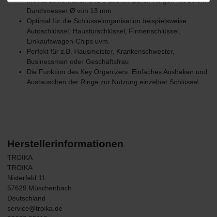
mit Karabinerhaken und 6 ausklinkbaren Ringen mit einem
Durchmesser Ø von 13 mm
Optimal für die Schlüsselorganisation beispielsweise
Autoschlüssel, Haustürschlüssel, Firmenschlüssel,
Einkaufswagen-Chips uvm.
Perfekt für z.B. Hausmeister, Krankenschwester,
Businessmen oder Geschäftsfrau
Die Funktion des Key Organizers: Einfaches Aushaken und
Austauschen der Ringe zur Nutzung einzelner Schlüssel
Herstellerinformationen
TROIKA
TROIKA
Nisterfeld
11
57629
Müschenbach
Deutschland
service@troika.de