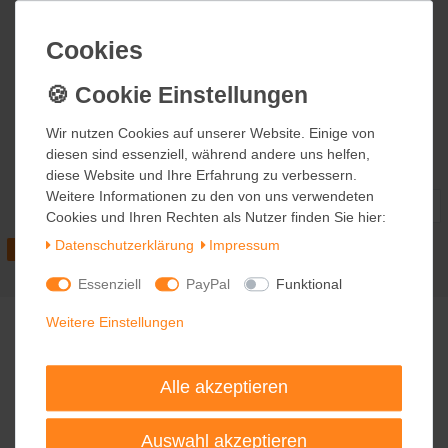
+49 (0) 911 97565096*
Cookies
Cookies
*telefonieren zum üblichen Ortstarif. Verbindugsgebühren für Anrufe aus dem
Mobilfunknetz können ggf. abweichen.
Schreiben Sie uns
kontakt@trend-e-shop.de
Wir nutzen Cookies auf unserer Website. Einige von
Wir nutzen Cookies auf unserer Website. Einige von
Newsletter abonnieren
diesen sind essenziell, während andere uns helfen,
diesen sind essenziell, während andere uns helfen,
Abonnieren Sie jetzt den trend-e-shop Newsletter. Ihre Daten sind bei uns sicher. Eine
diese Website und Ihre Erfahrung zu verbessern.
diese Website und Ihre Erfahrung zu verbessern.
Abmeldung ist jederzeit möglich.
Weitere Informationen zu den von uns verwendeten
Weitere Informationen zu den von uns verwendeten
E-MAIL *
Cookies und Ihren Rechten als Nutzer finden Sie hier:
Cookies und Ihren Rechten als Nutzer finden Sie hier:
Daten­schutz­erklärung
Daten­schutz­erklärung
Impressum
Impressum
Essenziell
Essenziell
PayPal
PayPal
Funktional
Funktional
Weitere Einstellungen
Weitere Einstellungen
Alle akzeptieren
Alle akzeptieren
Auswahl akzeptieren
Auswahl akzeptieren