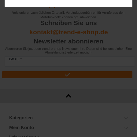
+49 (0) 911 97565096*
*telefonieren zum üblichen Ortstarif. Verbindugsgebühren für Anrufe aus dem
Mobilfunknetz können ggf. abweichen.
Schreiben Sie uns
kontakt@trend-e-shop.de
Newsletter abonnieren
Abonnieren Sie jetzt den trend-e-shop Newsletter. Ihre Daten sind bei uns sicher. Eine
Abmeldung ist jederzeit möglich.
E-MAIL *
Kategorien
Mein Konto