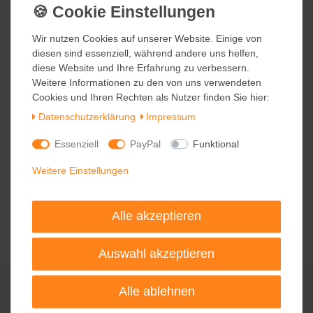
129,90 €
Wir nutzen Cookies auf unserer Website. Einige von
Wir nutzen Cookies auf unserer Website. Einige von
inkl. ges. MwSt.
diesen sind essenziell, während andere uns helfen,
diesen sind essenziell, während andere uns helfen,
Kostenloser Versand
diese Website und Ihre Erfahrung zu verbessern.
diese Website und Ihre Erfahrung zu verbessern.
Weitere Informationen zu den von uns verwendeten
Weitere Informationen zu den von uns verwendeten
Cookies und Ihren Rechten als Nutzer finden Sie hier:
Cookies und Ihren Rechten als Nutzer finden Sie hier:
Daten­schutz­erklärung
Daten­schutz­erklärung
Impressum
Impressum
Remember Wärmflasche mit
Strickbezug
Essenziell
Essenziell
PayPal
PayPal
Funktional
Funktional
49,90 €
Weitere Einstellungen
Weitere Einstellungen
inkl. ges. MwSt.
zzgl.
Versandkosten
Alle akzeptieren
Alle akzeptieren
Auswahl akzeptieren
Auswahl akzeptieren
Alle ablehnen
Alle ablehnen
Rufen Sie uns an