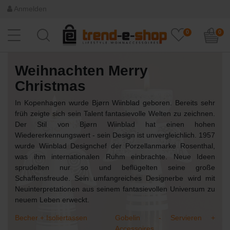
Anmelden
0
0
Weihnachten Merry
Christmas
In Kopenhagen wurde Bjørn Wiinblad geboren. Bereits sehr
früh zeigte sich sein Talent fantasievolle Welten zu zeichnen.
Der Stil von Bjørn Wiinblad hat einen hohen
Wiedererkennungswert - sein Design ist unvergleichlich. 1957
wurde Wiinblad Designchef der Porzellanmarke Rosenthal,
was ihm internationalen Ruhm einbrachte. Neue Ideen
sprudelten nur so und beflügelten seine große
Schaffensfreude. Sein umfangreiches Designerbe wird mit
Neuinterpretationen aus seinem fantasievollen Universum zu
neuem Leben erweckt.
Becher + Isoliertassen
Gobelin - Servieren +
Accessoires