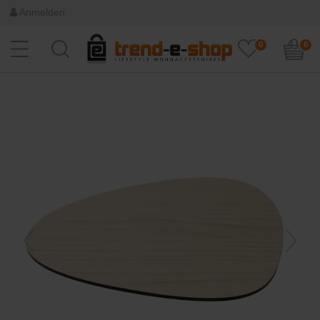
Anmelden
0
0