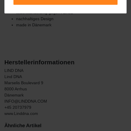
kombinierbar
pflegeleicht und spülmaschinenfest
widerstandsfähig gegen Abrieb
nachhaltiges Design
made in Dänemark
Herstellerinformationen
LIND DNA
Lind DNA
Marselis Boulevard
9
8000
Arrhus
Dänemark
INFO@LINDDNA.COM
+45 20737979
www.Linddna.com
Ähnliche Artikel