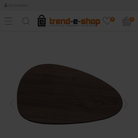
Anmelden
0
0