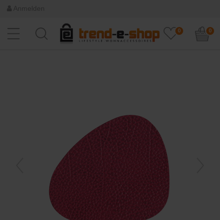
Anmelden
0
0