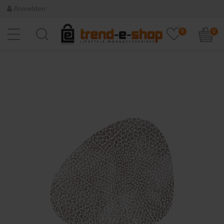
Anmelden
0
0