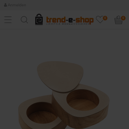
Anmelden
0
0