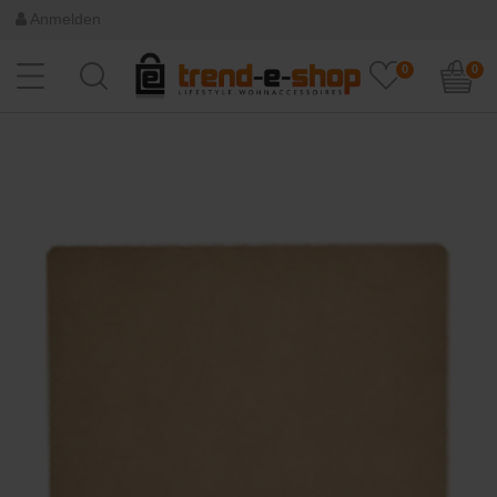
Anmelden
0
0