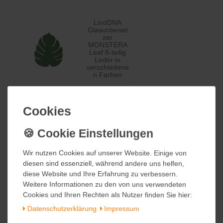
LindDNA
Glasunterset
zer
MONSTERA
Leaf 8-teilig
Leder in
verschiedene
n Farben
32,00 €
Cookies
Cookies
inkl. ges. MwSt.
zzgl.
Versandkosten
Wir nutzen Cookies auf unserer Website. Einige von
Wir nutzen Cookies auf unserer Website. Einige von
diesen sind essenziell, während andere uns helfen,
diesen sind essenziell, während andere uns helfen,
LindDNA
diese Website und Ihre Erfahrung zu verbessern.
diese Website und Ihre Erfahrung zu verbessern.
Tischset
HIPPO Leder
Weitere Informationen zu den von uns verwendeten
Weitere Informationen zu den von uns verwendeten
SQUARE S
Cookies und Ihren Rechten als Nutzer finden Sie hier:
Cookies und Ihren Rechten als Nutzer finden Sie hier:
4-teilig in
verschiedene
Daten­schutz­erklärung
Daten­schutz­erklärung
Impressum
Impressum
n Farben