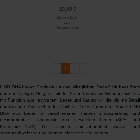
19,80 €
inkl. ges. MwSt.
zzgl.
Versandkosten
1
2
LIND DNA kreiert Produkte für den alltäglichen Bedarf mit bewußtem
und nachhaltigen Umgang mit der Natur. Innovative Wohnaccessoires
mit Funktion aus recyceltem Leder und Kautschuk die bis ins Detail
überraschen. Ansprechendes Tischset Platzset aus dem Hause LIND
DNA aus Leder in verschiedenen Farben strapazierfähig und
designorientiert. Nachhaltig aus recyceltem Leder (80%) und
Kautschuk (20%). Die Tischsets sind abriebfest, wasser- und
schmutzabweisend und können leicht gereinigt werden.